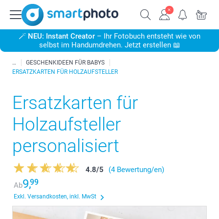
🪄
NEU: Instant Creator
– Ihr Fotobuch entsteht wie von
selbst im Handumdrehen. Jetzt erstellen 📖
GESCHENKIDEEN FÜR BABYS
ERSATZKARTEN FÜR HOLZAUFSTELLER
Ersatzkarten für
Holzaufsteller
personalisiert
4.8
/
5
(4 Bewertung/en)
9,
99
Ab
Exkl. Versandkosten, inkl. MwSt