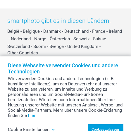
smartphoto gibt es in diesen Ländern:
België
-
Belgique
-
Danmark
-
Deutschland
-
France
-
Ireland
-
Nederland
-
Norge
-
Österreich
-
Schweiz
-
Suisse
-
Switzerland
-
Suomi
-
Sverige
-
United Kingdom
-
Other Countries
Diese Webseite verwendet Cookies und andere
Technologien
Alle Preise verstehen sich in EURO (€) inkl. MwSt. und zzgl. Versandkosten.
Wir verwenden Cookies und andere Technologien (z. B.
künstliche Intelligenz), um den Datenverkehr auf unserer
Website zu analysieren, um Inhalte und Werbung zu
personalisieren und um Social-Media-Funktionen
© smartphoto Group. Alle Rechte vorbehalten.
bereitzustellen. Wir teilen auch Informationen über Ihre
Nutzung unserer Website mit unseren Analyse-, Werbe- und
Social-Media-Partnern. Mehr über unsere Cookie-Erklärung
finden Sie
hier
.
Erstelle dein Fotos auf Fotokarton Querformat -
13er Set
Cookie Einstellungen
Cookies zulassen