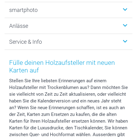
Fotobücher
smartphoto
Fotogeschenke
Wanddekoration
Über uns
Anlässe
MyNameBook
Warum smartphoto
Foto-Grusskarten
Nachhaltigkeit
Weihnachten
Service & Info
Fotoabzüge, Fotos als Buch & Poster
Datenschutz
Neujahr
Smartphone & Tablet Cases
Cookie-Erklärung
Valentinstag
Kontakt & FAQ
Zubehör & Material
AGB
Muttertag
Anmelden /Registrieren
Fülle deinen Holzaufsteller mit neuen
Foto-Kalender & Agenden
Impressum
Vatertag
Preise und Versandkosten
Karten auf
Sticker & Etiketten
Presse
Kommunion & Konfirmation
Lieferfristen
Stellen Sie Ihre liebsten Erinnerungen auf einem
Geschenk-Gutscheine (PDF)
Partnerprogramme
Hochzeit
72h Lieferung
Holzaufsteller mit Trockenblumen aus? Dann möchten Sie
Investor Relations
Geburtstag
Zahlungsmöglichkeiten
sie vielleicht von Zeit zu Zeit aktualisieren, oder vielleicht
B2B smartbusiness
Geburt
Sitemap
haben Sie die Kalenderversion und ein neues Jahr steht
Widerrufsrecht
Zu allen Anlässen
Status der Bestellung
an? Wenn Sie neue Erinnerungen schaffen, ist es auch an
der Zeit, Karten zum Ersetzen zu kaufen, die die alten
smartfriends
Karten für Ihren Holzaufsteller ersetzen können. Wir haben
smartgarantie
Karten für die Luxusdrucke, den Tischkalender, Sie können
smartbonus
zwischen Quer- und Hochformat wählen. Ausserdem gibt