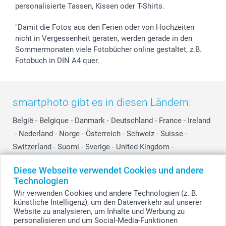
personalisierte Tassen, Kissen oder T-Shirts.
"Damit die Fotos aus den Ferien oder von Hochzeiten
nicht in Vergessenheit geraten, werden gerade in den
Sommermonaten viele Fotobücher online gestaltet, z.B.
Fotobuch in DIN A4 quer.
smartphoto gibt es in diesen Ländern:
België
-
Belgique
-
Danmark
-
Deutschland
-
France
-
Ireland
-
Nederland
-
Norge
-
Österreich
-
Schweiz
-
Suisse
-
Switzerland
-
Suomi
-
Sverige
-
United Kingdom
-
Other Countries
Diese Webseite verwendet Cookies und andere
Technologien
Wir verwenden Cookies und andere Technologien (z. B.
Alle Preise verstehen sich in EURO (€) inkl. MwSt. und zzgl. Versandkosten.
künstliche Intelligenz), um den Datenverkehr auf unserer
Website zu analysieren, um Inhalte und Werbung zu
personalisieren und um Social-Media-Funktionen