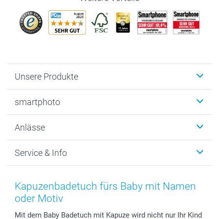
Unsere Produkte
Fotobücher
smartphoto
Fotogeschenke
Wanddekoration
Über uns
Anlässe
MyNameBook
Warum smartphoto
Foto-Grusskarten
Nachhaltigkeit
Weihnachten
Service & Info
Fotoabzüge, Fotos als Buch & Poster
Datenschutz
Neujahr
Smartphone & Tablet Cases
Cookie-Erklärung
Valentinstag
Kontakt & FAQ
Zubehör & Material
AGB
Muttertag
Anmelden /Registrieren
Kapuzenbadetuch fürs Baby mit Namen
Foto-Kalender & Agenden
Impressum
Vatertag
Preise und Versandkosten
oder Motiv
Sticker & Etiketten
Presse
Kommunion & Konfirmation
Lieferfristen
Mit dem Baby Badetuch mit Kapuze wird nicht nur Ihr Kind