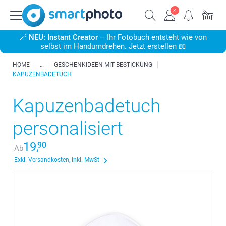
🪄
NEU: Instant Creator
– Ihr Fotobuch entsteht wie von
selbst im Handumdrehen. Jetzt erstellen 📖
HOME
GESCHENKIDEEN MIT BESTICKUNG
KAPUZENBADETUCH
Kapuzenbadetuch
personalisiert
19,
90
Ab
Exkl. Versandkosten, inkl. MwSt