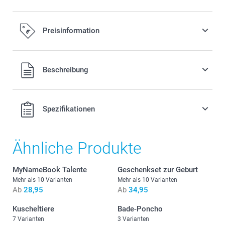
Fügen Sie Ihrer Bestellung eine Miffy
Preisinformation
Spardose hinzu
17,95/Stück
Alle Preise verstehen sich in EURO (€) inkl. MwSt. und zzgl.
Beschreibung
Versandkosten.
Erhältlich 3 verschiedenen Farben
Ideal für jedes Kinderzimmer als praktische Dekoration
Spezifikationen
Leicht zu reinigen, aus staubabweisendem, bruchfestem
PVC ohne Weichmacher
Masse: 12 cm (Höhe) x 6 cm (Durchmesser)
Ähnliche Produkte
MyNameBook Talente
Geschenkset zur Geburt
Mehr als 10 Varianten
Mehr als 10 Varianten
Ab
28,95
Ab
34,95
Kuscheltiere
Bade-Poncho
7 Varianten
3 Varianten