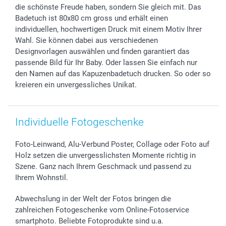
Geschenk-Gutscheine (PDF)
Partnerprogramme
Hochzeit
72h Lieferung
die schönste Freude haben, sondern Sie gleich mit. Das
Investor Relations
Geburtstag
Zahlungsmöglichkeiten
Badetuch ist 80x80 cm gross und erhält einen
B2B smartbusiness
Geburt
Sitemap
individuellen, hochwertigen Druck mit einem Motiv Ihrer
Widerrufsrecht
Zu allen Anlässen
Status der Bestellung
Wahl. Sie können dabei aus verschiedenen
Designvorlagen auswählen und finden garantiert das
smartfriends
passende Bild für Ihr Baby. Oder lassen Sie einfach nur
smartgarantie
den Namen auf das Kapuzenbadetuch drucken. So oder so
smartbonus
kreieren ein unvergessliches Unikat.
Individuelle Fotogeschenke
Foto-Leinwand, Alu-Verbund Poster, Collage oder Foto auf
Holz setzen die unvergesslichsten Momente richtig in
Szene. Ganz nach Ihrem Geschmack und passend zu
Ihrem Wohnstil.
Abwechslung in der Welt der Fotos bringen die
zahlreichen Fotogeschenke vom Online-Fotoservice
smartphoto. Beliebte Fotoprodukte sind u.a.