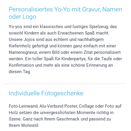
Zubehör & Material
AGB
Muttertag
Anmelden /Registrieren
Personalisiertes Yo-Yo mit Gravur, Namen
Foto-Kalender & Agenden
Impressum
Vatertag
Preise und Versandkosten
oder Logo
Sticker & Etiketten
Presse
Kommunion & Konfirmation
Lieferfristen
Yo-yos sind ein klassisches und lustiges Spielzeug, das
Geschenk-Gutscheine (PDF)
Partnerprogramme
Hochzeit
72h Lieferung
sowohl Kindern als auch Erwachsenen Spaß macht.
Investor Relations
Geburtstag
Zahlungsmöglichkeiten
Unsere Jojos sind aus echtem und nachhaltigem
B2B smartbusiness
Geburt
Sitemap
Kiefernholz gefertigt und können ganz einfach mit einer
Widerrufsrecht
Zu allen Anlässen
Status der Bestellung
Namensgravur, einem Bild oder einem Zitat personalisiert
werden. Ein toller Spaß für Kinderpartys, für die Taufe oder
smartfriends
Konfirmation und mehr als eine schöne Erinnerung an
smartgarantie
diesen Tag.
smartbonus
Individuelle Fotogeschenke
Foto-Leinwand, Alu-Verbund Poster, Collage oder Foto auf
Holz setzen die unvergesslichsten Momente richtig in
Szene. Ganz nach Ihrem Geschmack und passend zu
Ihrem Wohnstil.