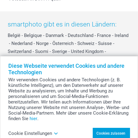
smartphoto gibt es in diesen Ländern:
België
-
Belgique
-
Danmark
-
Deutschland
-
France
-
Ireland
-
Nederland
-
Norge
-
Österreich
-
Schweiz
-
Suisse
-
Switzerland
-
Suomi
-
Sverige
-
United Kingdom
-
Other Countries
Diese Webseite verwendet Cookies und andere
Technologien
Wir verwenden Cookies und andere Technologien (z. B.
Alle Preise verstehen sich in EURO (€) inkl. MwSt. und zzgl. Versandkosten.
künstliche Intelligenz), um den Datenverkehr auf unserer
Website zu analysieren, um Inhalte und Werbung zu
personalisieren und um Social-Media-Funktionen
bereitzustellen. Wir teilen auch Informationen über Ihre
© smartphoto Group. Alle Rechte vorbehalten.
Nutzung unserer Website mit unseren Analyse-, Werbe- und
Social-Media-Partnern. Mehr über unsere Cookie-Erklärung
finden Sie
hier
.
iPad 7/8/9th Gen Hülle gestalten
Cookie Einstellungen
Cookies zulassen