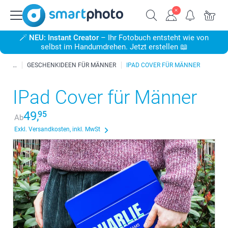
🪄
NEU: Instant Creator
– Ihr Fotobuch entsteht wie von
selbst im Handumdrehen. Jetzt erstellen 📖
GESCHENKIDEEN FÜR MÄNNER
IPAD COVER FÜR MÄNNER
IPad Cover für Männer
49,
95
Ab
Exkl. Versandkosten, inkl. MwSt