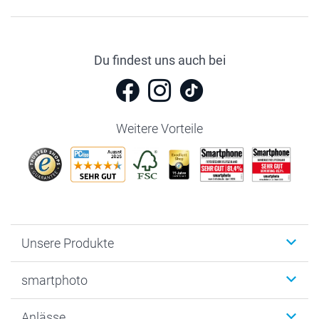
Du findest uns auch bei
Weitere Vorteile
Unsere Produkte
Fotobücher
smartphoto
Fotogeschenke
Wanddekoration
Über uns
Anlässe