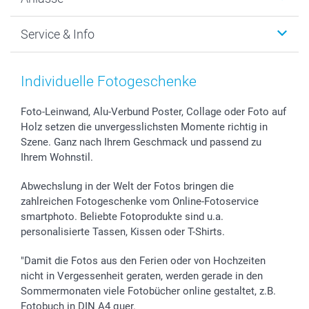
MyNameBook
Warum smartphoto
Foto-Grusskarten
Nachhaltigkeit
Weihnachten
Service & Info
Fotoabzüge, Fotos als Buch & Poster
Datenschutz
Neujahr
Smartphone & Tablet Cases
Cookie-Erklärung
Valentinstag
Kontakt & FAQ
Zubehör & Material
AGB
Muttertag
Anmelden /Registrieren
Individuelle Fotogeschenke
Foto-Kalender & Agenden
Impressum
Vatertag
Preise und Versandkosten
Sticker & Etiketten
Presse
Kommunion & Konfirmation
Lieferfristen
Foto-Leinwand, Alu-Verbund Poster, Collage oder Foto auf
Holz setzen die unvergesslichsten Momente richtig in
Geschenk-Gutscheine (PDF)
Partnerprogramme
Hochzeit
72h Lieferung
Szene. Ganz nach Ihrem Geschmack und passend zu
Investor Relations
Geburtstag
Zahlungsmöglichkeiten
Ihrem Wohnstil.
B2B smartbusiness
Geburt
Sitemap
Widerrufsrecht
Zu allen Anlässen
Status der Bestellung
Abwechslung in der Welt der Fotos bringen die
smartfriends
zahlreichen Fotogeschenke vom Online-Fotoservice
smartphoto. Beliebte Fotoprodukte sind u.a.
smartgarantie
personalisierte Tassen, Kissen oder T-Shirts.
smartbonus
"Damit die Fotos aus den Ferien oder von Hochzeiten
nicht in Vergessenheit geraten, werden gerade in den
Sommermonaten viele Fotobücher online gestaltet, z.B.
Fotobuch in DIN A4 quer.