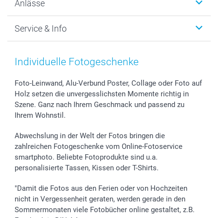
Anlässe
MyNameBook
Warum smartphoto
Foto-Grusskarten
Nachhaltigkeit
Weihnachten
Service & Info
Fotoabzüge, Fotos als Buch & Poster
Datenschutz
Neujahr
Smartphone & Tablet Cases
Cookie-Erklärung
Valentinstag
Kontakt & FAQ
Zubehör & Material
AGB
Muttertag
Anmelden /Registrieren
Individuelle Fotogeschenke
Foto-Kalender & Agenden
Impressum
Vatertag
Preise und Versandkosten
Sticker & Etiketten
Presse
Kommunion & Konfirmation
Lieferfristen
Foto-Leinwand, Alu-Verbund Poster, Collage oder Foto auf
Holz setzen die unvergesslichsten Momente richtig in
Geschenk-Gutscheine (PDF)
Partnerprogramme
Hochzeit
72h Lieferung
Szene. Ganz nach Ihrem Geschmack und passend zu
Investor Relations
Geburtstag
Zahlungsmöglichkeiten
Ihrem Wohnstil.
B2B smartbusiness
Geburt
Sitemap
Widerrufsrecht
Zu allen Anlässen
Status der Bestellung
Abwechslung in der Welt der Fotos bringen die
smartfriends
zahlreichen Fotogeschenke vom Online-Fotoservice
smartphoto. Beliebte Fotoprodukte sind u.a.
smartgarantie
personalisierte Tassen, Kissen oder T-Shirts.
smartbonus
"Damit die Fotos aus den Ferien oder von Hochzeiten
nicht in Vergessenheit geraten, werden gerade in den
Sommermonaten viele Fotobücher online gestaltet, z.B.