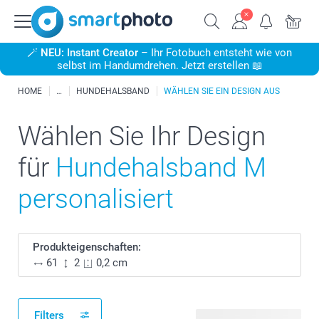
🪄
NEU: Instant Creator
– Ihr Fotobuch entsteht wie von
selbst im Handumdrehen. Jetzt erstellen 📖
HOME
HUNDEHALSBAND
WÄHLEN SIE EIN DESIGN AUS
Wählen Sie Ihr Design
für
Hundehalsband M
personalisiert
Produkteigenschaften:
61
2
0,2 cm
Filters
21 verfügbare Designs