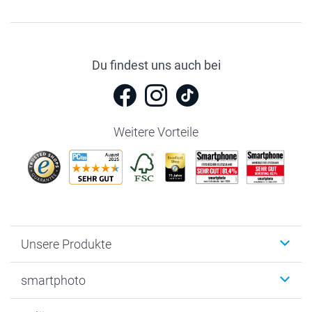
Du findest uns auch bei
Weitere Vorteile
Unsere Produkte
Fotobücher
smartphoto
Fotogeschenke
Wanddekoration
Über uns