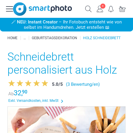
🪄
NEU: Instant Creator
– Ihr Fotobuch entsteht wie von
selbst im Handumdrehen. Jetzt erstellen 📖
HOME
GEBURTSTAGSDEKORATION
HOLZ SCHNEIDEBRETT
Schneidebrett
personalisiert aus Holz
5.0
/
5
(3 Bewertung/en)
32,
90
Ab
Exkl. Versandkosten, inkl. MwSt