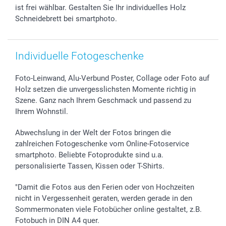
Widerrufsrecht
Zu allen Anlässen
Status der Bestellung
ist frei wählbar. Gestalten Sie Ihr individuelles Holz
smartfriends
Schneidebrett bei smartphoto.
smartgarantie
smartbonus
Individuelle Fotogeschenke
Foto-Leinwand, Alu-Verbund Poster, Collage oder Foto auf
Holz setzen die unvergesslichsten Momente richtig in
Szene. Ganz nach Ihrem Geschmack und passend zu
Ihrem Wohnstil.
Abwechslung in der Welt der Fotos bringen die
zahlreichen Fotogeschenke vom Online-Fotoservice
smartphoto. Beliebte Fotoprodukte sind u.a.
personalisierte Tassen, Kissen oder T-Shirts.
"Damit die Fotos aus den Ferien oder von Hochzeiten
nicht in Vergessenheit geraten, werden gerade in den
Sommermonaten viele Fotobücher online gestaltet, z.B.
Fotobuch in DIN A4 quer.