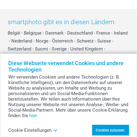
smartphoto gibt es in diesen Ländern:
België
-
Belgique
-
Danmark
-
Deutschland
-
France
-
Ireland
-
Nederland
-
Norge
-
Österreich
-
Schweiz
-
Suisse
-
Switzerland
-
Suomi
-
Sverige
-
United Kingdom
-
Other Countries
Diese Webseite verwendet Cookies und andere
Technologien
Wir verwenden Cookies und andere Technologien (z. B.
Alle Preise verstehen sich in EURO (€) inkl. MwSt. und zzgl. Versandkosten.
künstliche Intelligenz), um den Datenverkehr auf unserer
Website zu analysieren, um Inhalte und Werbung zu
personalisieren und um Social-Media-Funktionen
bereitzustellen. Wir teilen auch Informationen über Ihre
© smartphoto Group. Alle Rechte vorbehalten.
Nutzung unserer Website mit unseren Analyse-, Werbe- und
Social-Media-Partnern. Mehr über unsere Cookie-Erklärung
finden Sie
hier
.
Schneidebrett mit Foto aus Holz gestalten
Cookie Einstellungen
Cookies zulassen