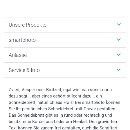
Unsere Produkte
Fotobücher
smartphoto
Fotogeschenke
Wanddekoration
Über uns
Anlässe
MyNameBook
Warum smartphoto
Foto-Grusskarten
Nachhaltigkeit
Weihnachten
Service & Info
Fotoabzüge, Fotos als Buch & Poster
Datenschutz
Neujahr
Smartphone & Tablet Cases
Cookie-Erklärung
Valentinstag
Kontakt & FAQ
Zubehör & Material
AGB
Muttertag
Anmelden /Registrieren
Zvieri, Vesper oder Brotzeit, egal wie man sonst noch
Foto-Kalender & Agenden
Impressum
Vatertag
Preise und Versandkosten
dazu sagt... aber eines gehört stilecht dazu... ein
Sticker & Etiketten
Presse
Kommunion & Konfirmation
Lieferfristen
Schneidebrett, natürlich aus Holz! Bei smartphoto können
Sie Ihr persönliches Schneidebrett mit Gravur gestalten.
Geschenk-Gutscheine (PDF)
Partnerprogramme
Hochzeit
72h Lieferung
Das Schneidebrett gibt es in rund oder rechteckig und
Investor Relations
Geburtstag
Zahlungsmöglichkeiten
besitzt eine Kordel aus Leder am Henkel. Den gravierten
B2B smartbusiness
Geburt
Sitemap
Text können Sie zudem frei gestalten, auch die Schriftart