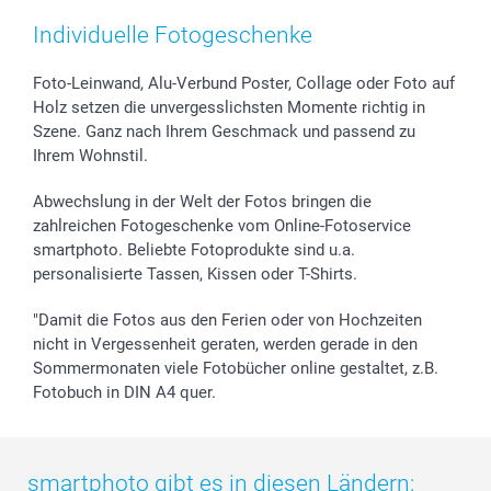
Zubehör & Material
AGB
Muttertag
Anmelden /Registrieren
Individuelle Fotogeschenke
Foto-Kalender & Agenden
Impressum
Vatertag
Preise und Versandkosten
Sticker & Etiketten
Presse
Kommunion & Konfirmation
Lieferfristen
Foto-Leinwand, Alu-Verbund Poster, Collage oder Foto auf
Holz setzen die unvergesslichsten Momente richtig in
Geschenk-Gutscheine (PDF)
Partnerprogramme
Hochzeit
72h Lieferung
Szene. Ganz nach Ihrem Geschmack und passend zu
Investor Relations
Geburtstag
Zahlungsmöglichkeiten
Ihrem Wohnstil.
B2B smartbusiness
Geburt
Sitemap
Widerrufsrecht
Zu allen Anlässen
Status der Bestellung
Abwechslung in der Welt der Fotos bringen die
smartfriends
zahlreichen Fotogeschenke vom Online-Fotoservice
smartphoto. Beliebte Fotoprodukte sind u.a.
smartgarantie
personalisierte Tassen, Kissen oder T-Shirts.
smartbonus
"Damit die Fotos aus den Ferien oder von Hochzeiten
nicht in Vergessenheit geraten, werden gerade in den
Sommermonaten viele Fotobücher online gestaltet, z.B.
Fotobuch in DIN A4 quer.
smartphoto gibt es in diesen Ländern: