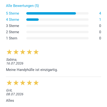
Alle Bewertungen (5)
5 Sterne
4
4 Sterne
1
3 Sterne
0
2 Sterne
0
Die flexible Hülle besteht aus Thermoplastischem
1 Stern
0
Polyurethan (TPU), das elastisch, transparent und
resistent gegen Öl, Fett und Abrieb ist.
Die Hartschalen für sowohl iPhone als auch Samsung
bestehen aus einem robusten Hartplastik, das starken
Sabina,
Schutz bietet und gleichzeitig Ihr Telefon schlank hält.
16.07.2026
Die Samsung-Taschenhülle ist aus einem synthetischen
Meine Handyhülle ist einzigartig.
Material mit stilvollem schwarzem Lederlook gefertigt
und vereint so Haltbarkeit mit Eleganz.
Die iPhone-Taschenhülle kombiniert eine stabile
Schutzbasis mit einem eleganten, praktischen Design.
Grit,
08.07.2026
Alles