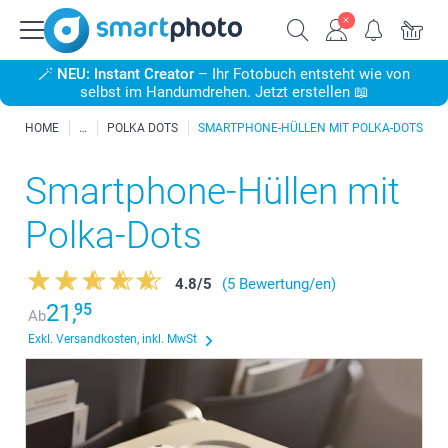
🪄
NEU: Instant Creator
– Ihr Fotobuch entsteht wie von
selbst im Handumdrehen. Jetzt erstellen 📖
HOME
POLKA DOTS
SMARTPHONE-HÜLLEN MIT POLKA-DOTS
Smartphone-Hüllen mit
Polka-Dots
4.8
/
5
(5 Bewertung/en)
21,
95
Ab
Exkl. Versandkosten, inkl. MwSt