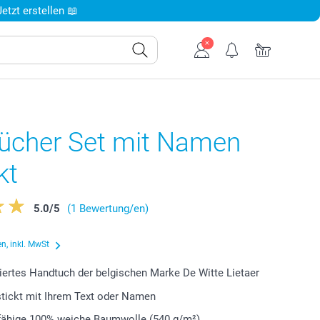
tzt erstellen 📖
ücher Set mit Namen
kt
5.0
/
5
(1 Bewertung/en)
n, inkl. MwSt
iertes Handtuch der belgischen Marke De Witte Lietaer
estickt mit Ihrem Text oder Namen
ähige 100% weiche Baumwolle (540 g/m²)