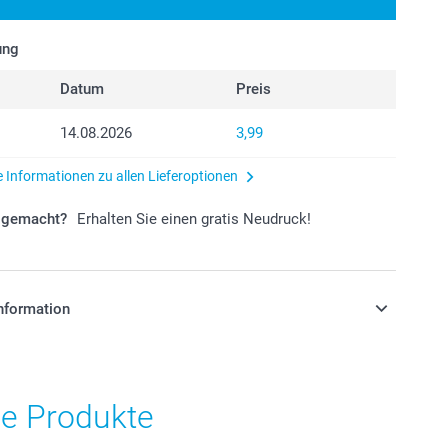
ung
Datum
Preis
14.08.2026
3,99
e Informationen zu allen Lieferoptionen
r gemacht?
Erhalten Sie einen gratis Neudruck!
nformation
stehen sich in EURO (€) inkl. MwSt. und zzgl.
.
he Produkte