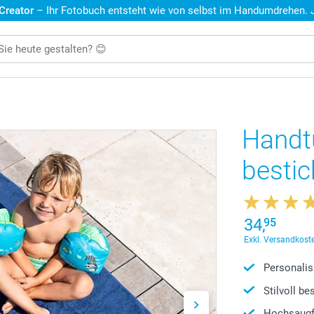
 Creator
– Ihr Fotobuch entsteht wie von selbst im Handumdrehen. Je
Handt
bestic
34,
95
Exkl. Versandkoste
Personalis
Stilvoll b
Hochsaugf