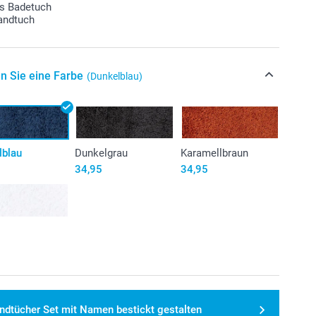
us Badetuch
andtuch
n Sie eine Farbe
(Dunkelblau)
lblau
Dunkelgrau
Karamellbraun
34,95
34,95
ndtücher Set mit Namen bestickt gestalten