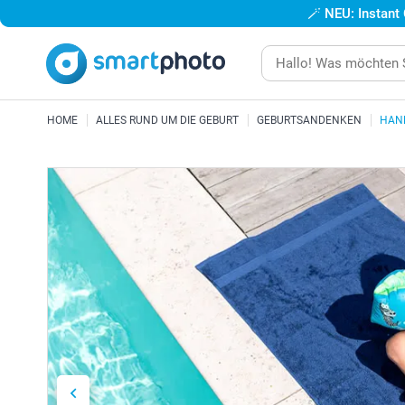
🪄
NEU: Instant
HOME
ALLES RUND UM DIE GEBURT
GEBURTSANDENKEN
HAN