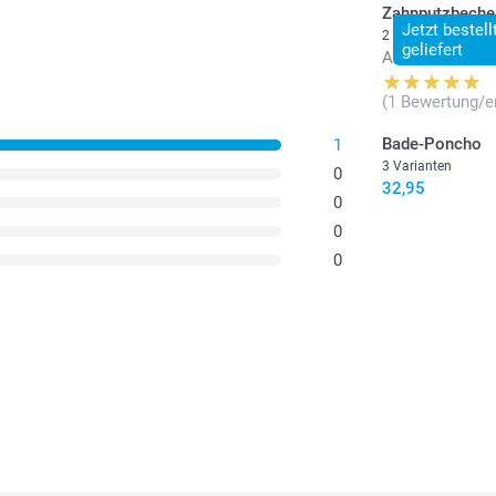
Zahnputzbecher
Jetzt bestel
2 Varianten
geliefert
Ab
19,95
(1 Bewertung/e
Bade-Poncho
1
3 Varianten
0
32,95
0
0
0