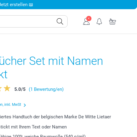
tzt erstellen 📖
ücher Set mit Namen
kt
5.0
/
5
(1 Bewertung/en)
n, inkl. MwSt
iertes Handtuch der belgischen Marke De Witte Lietaer
estickt mit Ihrem Text oder Namen
ähige 100% weiche Baumwolle (540 g/m²)