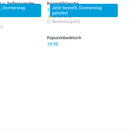
 u. Seifenspender
Kosmetiktasche
lt, Donnerstag
Jetzt bestellt, Donnerstag
13,95
geliefert
(2 Bewertung/en)
n)
Kapuzenbadetuch
19,90