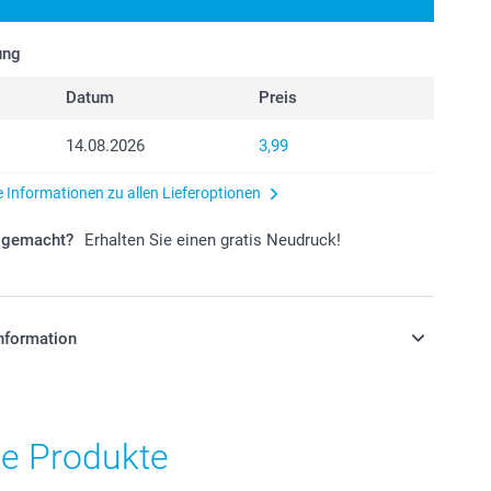
ung
Datum
Preis
14.08.2026
3,99
e Informationen zu allen Lieferoptionen
r gemacht?
Erhalten Sie einen gratis Neudruck!
nformation
stehen sich in EURO (€) inkl. MwSt. und zzgl.
.
he Produkte