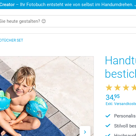
 Creator
– Ihr Fotobuch entsteht wie von selbst im Handumdrehen. Je
DTÜCHER SET
Handt
bestic
34,
95
Exkl. Versandkoste
Personalis
Stilvoll b
Hochsaugf