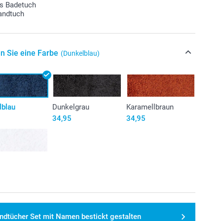
us Badetuch
andtuch
n Sie eine Farbe
(Dunkelblau)
lblau
Dunkelgrau
Karamellbraun
34,95
34,95
ndtücher Set mit Namen bestickt gestalten