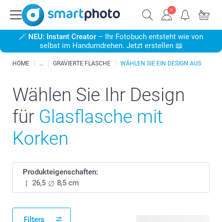
🪄
NEU: Instant Creator
– Ihr Fotobuch entsteht wie von
selbst im Handumdrehen. Jetzt erstellen 📖
HOME
GRAVIERTE FLASCHE
WÄHLEN SIE EIN DESIGN AUS
Wählen Sie Ihr Design
für
Glasflasche mit
Korken
Produkteigenschaften:
26,5
8,5 cm
Filters
19 verfügbare Designs