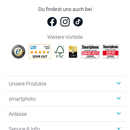
Du findest uns auch bei
Weitere Vorteile
Unsere Produkte
Fotobücher
smartphoto
Fotogeschenke
Wanddekoration
Über uns
Anlässe
MyNameBook
Warum smartphoto
Foto-Grusskarten
Nachhaltigkeit
Weihnachten
Service & Info