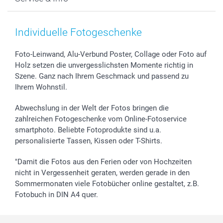
Fotoabzüge, Fotos als Buch & Poster
Datenschutz
Neujahr
Smartphone & Tablet Cases
Cookie-Erklärung
Valentinstag
Kontakt & FAQ
Zubehör & Material
AGB
Muttertag
Anmelden /Registrieren
Individuelle Fotogeschenke
Foto-Kalender & Agenden
Impressum
Vatertag
Preise und Versandkosten
Sticker & Etiketten
Presse
Kommunion & Konfirmation
Lieferfristen
Foto-Leinwand, Alu-Verbund Poster, Collage oder Foto auf
Holz setzen die unvergesslichsten Momente richtig in
Geschenk-Gutscheine (PDF)
Partnerprogramme
Hochzeit
72h Lieferung
Szene. Ganz nach Ihrem Geschmack und passend zu
Investor Relations
Geburtstag
Zahlungsmöglichkeiten
Ihrem Wohnstil.
B2B smartbusiness
Geburt
Sitemap
Widerrufsrecht
Zu allen Anlässen
Status der Bestellung
Abwechslung in der Welt der Fotos bringen die
smartfriends
zahlreichen Fotogeschenke vom Online-Fotoservice
smartphoto. Beliebte Fotoprodukte sind u.a.
smartgarantie
personalisierte Tassen, Kissen oder T-Shirts.
smartbonus
"Damit die Fotos aus den Ferien oder von Hochzeiten
nicht in Vergessenheit geraten, werden gerade in den
Sommermonaten viele Fotobücher online gestaltet, z.B.
Fotobuch in DIN A4 quer.