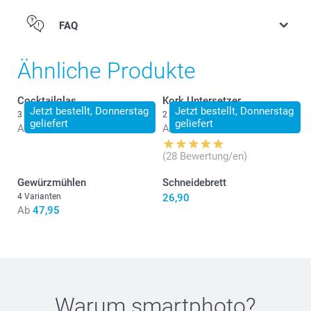
FAQ
Ähnliche Produkte
Cocktailglas
Kork Untersetzer
Jetzt bestellt, Donnerstag
Jetzt bestellt, Donnerstag
3 Varianten
2 Varianten
geliefert
geliefert
Ab
14,99
Ab
29,95
(28 Bewertung/en)
Gewürzmühlen
Schneidebrett
4 Varianten
26,90
Ab
47,95
Warum
smartphoto
?