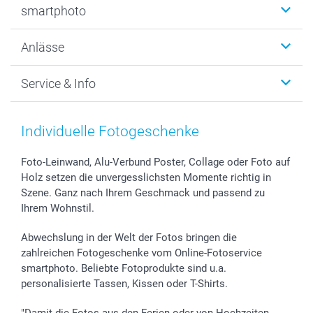
smartphoto
Fotogeschenke
Wanddekoration
Über uns
Anlässe
MyNameBook
Warum smartphoto
Foto-Grusskarten
Nachhaltigkeit
Weihnachten
Service & Info
Fotoabzüge, Fotos als Buch & Poster
Datenschutz
Neujahr
Smartphone & Tablet Cases
Cookie-Erklärung
Valentinstag
Kontakt & FAQ
Zubehör & Material
AGB
Muttertag
Anmelden /Registrieren
Individuelle Fotogeschenke
Foto-Kalender & Agenden
Impressum
Vatertag
Preise und Versandkosten
Sticker & Etiketten
Presse
Kommunion & Konfirmation
Lieferfristen
Foto-Leinwand, Alu-Verbund Poster, Collage oder Foto auf
Holz setzen die unvergesslichsten Momente richtig in
Geschenk-Gutscheine (PDF)
Partnerprogramme
Hochzeit
72h Lieferung
Szene. Ganz nach Ihrem Geschmack und passend zu
Investor Relations
Geburtstag
Zahlungsmöglichkeiten
Ihrem Wohnstil.
B2B smartbusiness
Geburt
Sitemap
Widerrufsrecht
Zu allen Anlässen
Status der Bestellung
Abwechslung in der Welt der Fotos bringen die
smartfriends
zahlreichen Fotogeschenke vom Online-Fotoservice
smartphoto. Beliebte Fotoprodukte sind u.a.
smartgarantie
personalisierte Tassen, Kissen oder T-Shirts.
smartbonus
"Damit die Fotos aus den Ferien oder von Hochzeiten