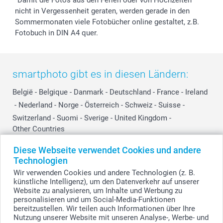
nicht in Vergessenheit geraten, werden gerade in den
Sommermonaten viele Fotobücher online gestaltet, z.B.
Fotobuch in DIN A4 quer.
smartphoto gibt es in diesen Ländern:
België
-
Belgique
-
Danmark
-
Deutschland
-
France
-
Ireland
-
Nederland
-
Norge
-
Österreich
-
Schweiz
-
Suisse
-
Switzerland
-
Suomi
-
Sverige
-
United Kingdom
-
Other Countries
Diese Webseite verwendet Cookies und andere
Technologien
Alle Preise verstehen sich in EURO (€) inkl. MwSt. und zzgl. Versandkosten.
Wir verwenden Cookies und andere Technologien (z. B.
künstliche Intelligenz), um den Datenverkehr auf unserer
Website zu analysieren, um Inhalte und Werbung zu
personalisieren und um Social-Media-Funktionen
© smartphoto Group. Alle Rechte vorbehalten.
bereitzustellen. Wir teilen auch Informationen über Ihre
Nutzung unserer Website mit unseren Analyse-, Werbe- und