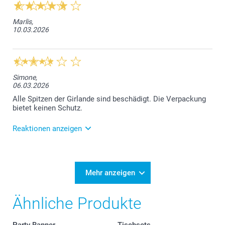
Marlis,
10.03.2026
Simone,
06.03.2026
Alle Spitzen der Girlande sind beschädigt. Die Verpackung
bietet keinen Schutz.
Reaktionen anzeigen
09.03.2026
Sehr geehrte Kundin, das tut uns sehr leid. Für Ersatz
nehmen Sie bitte direkt mit unserem Kundenservice
Mehr anzeigen
Kontakt auf: contact@smartphoto.de Freundliche
Grüsse, smartphoto AG
Ähnliche Produkte