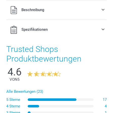
Alle Preise verstehen sich in EURO (€) inkl. MwSt. und zzgl.
Beschreibung
Versandkosten.
Spezifikationen
Trusted Shops
Produktbewertungen
4.6
VON
5
Alle Bewertungen (23)
5 Sterne
17
4 Sterne
4
3 Sterne
1