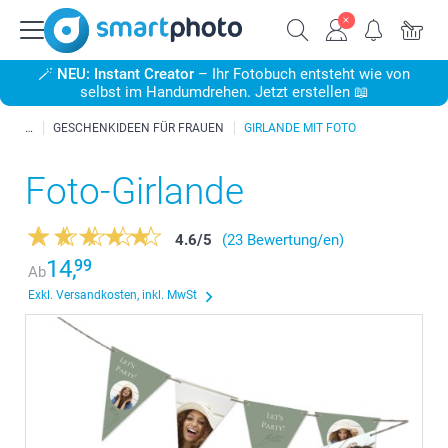
🪄
NEU: Instant Creator
– Ihr Fotobuch entsteht wie von
selbst im Handumdrehen. Jetzt erstellen 📖
GESCHENKIDEEN FÜR FRAUEN
GIRLANDE MIT FOTO
Foto-Girlande
4.6
/
5
(23 Bewertung/en)
14,
99
Ab
Exkl. Versandkosten, inkl. MwSt