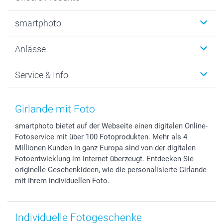
Fotobücher
smartphoto
Fotogeschenke
Wanddekoration
Über uns
Anlässe
MyNameBook
Warum smartphoto
Foto-Grusskarten
Nachhaltigkeit
Weihnachten
Service & Info
Fotoabzüge, Fotos als Buch & Poster
Datenschutz
Neujahr
Smartphone & Tablet Cases
Cookie-Erklärung
Valentinstag
Kontakt & FAQ
Zubehör & Material
AGB
Muttertag
Anmelden /Registrieren
Girlande mit Foto
Foto-Kalender & Agenden
Impressum
Vatertag
Preise und Versandkosten
smartphoto bietet auf der Webseite einen digitalen Online-
Sticker & Etiketten
Presse
Kommunion & Konfirmation
Lieferfristen
Fotoservice mit über 100 Fotoprodukten. Mehr als 4
Geschenk-Gutscheine (PDF)
Partnerprogramme
Hochzeit
72h Lieferung
Millionen Kunden in ganz Europa sind von der digitalen
Investor Relations
Geburtstag
Zahlungsmöglichkeiten
Fotoentwicklung im Internet überzeugt. Entdecken Sie
B2B smartbusiness
Geburt
Sitemap
originelle Geschenkideen, wie die personalisierte Girlande
mit Ihrem individuellen Foto.
Widerrufsrecht
Zu allen Anlässen
Status der Bestellung
smartfriends
smartgarantie
Individuelle Fotogeschenke
smartbonus