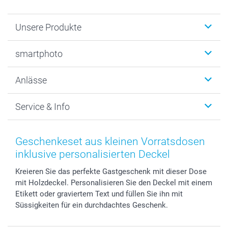
Unsere Produkte
Fotobücher
smartphoto
Fotogeschenke
Wanddekoration
Über uns
Anlässe
MyNameBook
Warum smartphoto
Foto-Grusskarten
Nachhaltigkeit
Weihnachten
Service & Info
Fotoabzüge, Fotos als Buch & Poster
Datenschutz
Neujahr
Smartphone & Tablet Cases
Cookie-Erklärung
Valentinstag
Kontakt & FAQ
Zubehör & Material
AGB
Muttertag
Anmelden /Registrieren
Geschenkeset aus kleinen Vorratsdosen
Foto-Kalender & Agenden
Impressum
Vatertag
Preise und Versandkosten
inklusive personalisierten Deckel
Sticker & Etiketten
Presse
Kommunion & Konfirmation
Lieferfristen
Kreieren Sie das perfekte Gastgeschenk mit dieser Dose
Geschenk-Gutscheine (PDF)
Partnerprogramme
Hochzeit
72h Lieferung
mit Holzdeckel. Personalisieren Sie den Deckel mit einem
Investor Relations
Geburtstag
Zahlungsmöglichkeiten
Etikett oder graviertem Text und füllen Sie ihn mit
B2B smartbusiness
Geburt
Sitemap
Süssigkeiten für ein durchdachtes Geschenk.
Widerrufsrecht
Zu allen Anlässen
Status der Bestellung