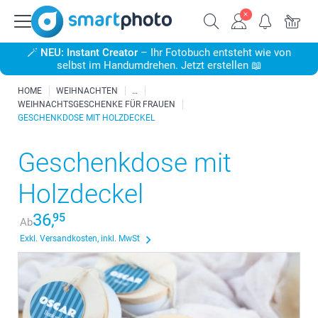
🪄
NEU: Instant Creator
– Ihr Fotobuch entsteht wie von
selbst im Handumdrehen. Jetzt erstellen 📖
HOME
WEIHNACHTEN
WEIHNACHTSGESCHENKE FÜR FRAUEN
GESCHENKDOSE MIT HOLZDECKEL
Geschenkdose mit
Holzdeckel
36,
95
Ab
Exkl. Versandkosten, inkl. MwSt