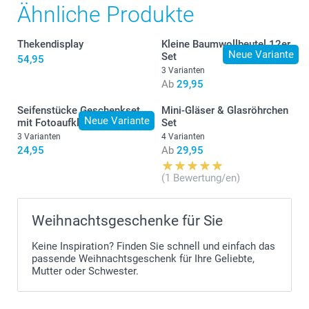
Ähnliche Produkte
Find the nutritional information for the Nährwertangaben
der
Gummibärchen & Herzchen
Thekendisplay
Kleine Baumwollbeutel 12er
oder
Zuckerketten
Neue Variante
Set
54,95
finden Sie hier. Ausserhalb der Reichweite von Kindern
3 Varianten
unter 3 Jahren aufbewahren
Ab
29,95
Seifenstücke Geschenkset
Mini-Gläser & Glasröhrchen
Neue Variante
mit Fotoaufklebern
Set
3 Varianten
4 Varianten
24,95
Ab
29,95
(1 Bewertung/en)
Weihnachtsgeschenke für Sie
Keine Inspiration? Finden Sie schnell und einfach das
passende Weihnachtsgeschenk für Ihre Geliebte,
Mutter oder Schwester.