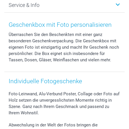
Service & Info
Fotoabzüge, Fotos als Buch & Poster
Datenschutz
Neujahr
Smartphone & Tablet Cases
Cookie-Erklärung
Valentinstag
Kontakt & FAQ
Zubehör & Material
AGB
Muttertag
Anmelden /Registrieren
Geschenkbox mit Foto personalisieren
Foto-Kalender & Agenden
Impressum
Vatertag
Preise und Versandkosten
Überraschen Sie den Beschenkten mit einer ganz
Sticker & Etiketten
Presse
Kommunion & Konfirmation
Lieferfristen
besonderen Geschenkverpackung. Die Geschenkbox mit
Geschenk-Gutscheine (PDF)
Partnerprogramme
Hochzeit
72h Lieferung
eigenen Foto ist einzigartig und macht Ihr Geschenk noch
Investor Relations
Geburtstag
Zahlungsmöglichkeiten
persönlicher. Die Box eignet sich insbesondere für
B2B smartbusiness
Geburt
Sitemap
Tassen, Dosen, Gläser, Weinflaschen und vielen mehr.
Widerrufsrecht
Zu allen Anlässen
Status der Bestellung
smartfriends
Individuelle Fotogeschenke
smartgarantie
smartbonus
Foto-Leinwand, Alu-Verbund Poster, Collage oder Foto auf
Holz setzen die unvergesslichsten Momente richtig in
Szene. Ganz nach Ihrem Geschmack und passend zu
Ihrem Wohnstil.
Abwechslung in der Welt der Fotos bringen die