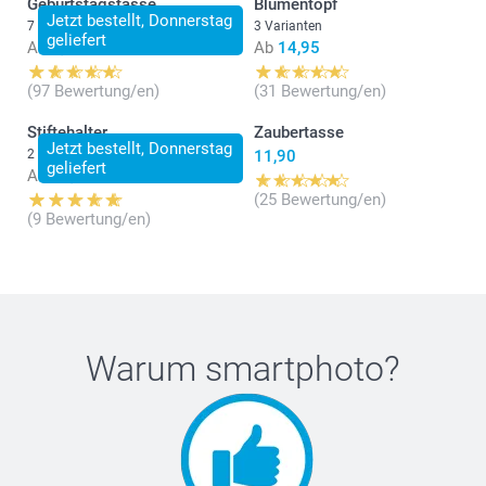
Geburtstagstasse
Blumentopf
Jetzt bestellt, Donnerstag
7 Varianten
3 Varianten
geliefert
Ab
9,95
Ab
14,95
(97 Bewertung/en)
(31 Bewertung/en)
Stiftehalter
Zaubertasse
Jetzt bestellt, Donnerstag
2 Varianten
11,90
geliefert
Ab
11,90
(25 Bewertung/en)
(9 Bewertung/en)
Warum
smartphoto
?