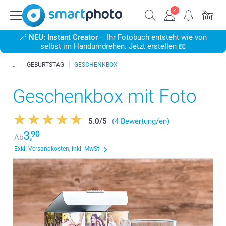
🪄
NEU: Instant Creator
– Ihr Fotobuch entsteht wie von
selbst im Handumdrehen. Jetzt erstellen 📖
GEBURTSTAG
GESCHENKBOX
Geschenkbox mit Foto
5.0
/
5
(4 Bewertung/en)
3,
90
Ab
Exkl. Versandkosten, inkl. MwSt