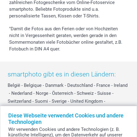
zahlreichen Fotogeschenke vom Online-Fotoservice
smartphoto. Beliebte Fotoprodukte sind u.a.
personalisierte Tassen, Kissen oder T-Shirts.
"Damit die Fotos aus den Ferien oder von Hochzeiten
nicht in Vergessenheit geraten, werden gerade in den
Sommermonaten viele Fotobücher online gestaltet, z.B.
Fotobuch in DIN A4 quer.
smartphoto gibt es in diesen Ländern:
België
-
Belgique
-
Danmark
-
Deutschland
-
France
-
Ireland
-
Nederland
-
Norge
-
Österreich
-
Schweiz
-
Suisse
-
Switzerland
-
Suomi
-
Sverige
-
United Kingdom
-
Other Countries
Diese Webseite verwendet Cookies und andere
Technologien
Wir verwenden Cookies und andere Technologien (z. B.
Alle Preise verstehen sich in EURO (€) inkl. MwSt. und zzgl. Versandkosten.
künstliche Intelligenz), um den Datenverkehr auf unserer