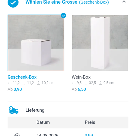
Wählen Sie eine Grösse
(Geschenk-Box)
Geschenk-Box
Wein-Box
11,2
11,2
9,5
32,5
10,2 cm
9,5 cm
Ab
3,90
Ab
6,50
Lieferung
Datum
Preis
14.08.2026
3,99