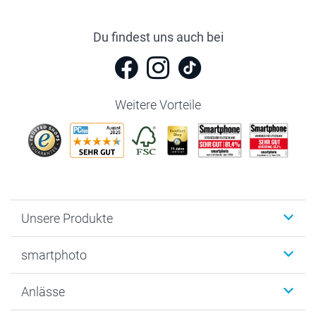
Du findest uns auch bei
Weitere Vorteile
Unsere Produkte
Fotobücher
smartphoto
Fotogeschenke
Wanddekoration
Über uns
Anlässe
MyNameBook
Warum smartphoto
Foto-Grusskarten
Nachhaltigkeit
Weihnachten