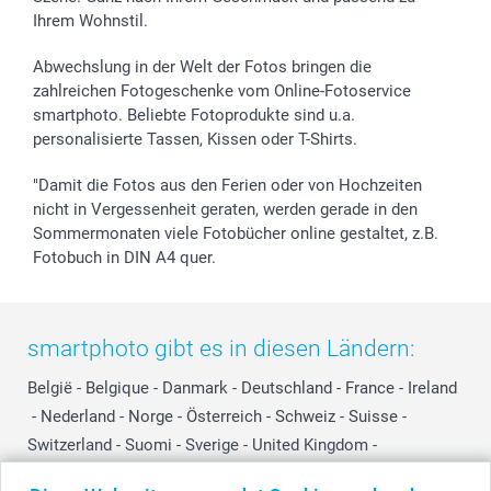
Ihrem Wohnstil.
Abwechslung in der Welt der Fotos bringen die
zahlreichen Fotogeschenke vom Online-Fotoservice
smartphoto. Beliebte Fotoprodukte sind u.a.
personalisierte Tassen, Kissen oder T-Shirts.
"Damit die Fotos aus den Ferien oder von Hochzeiten
nicht in Vergessenheit geraten, werden gerade in den
Sommermonaten viele Fotobücher online gestaltet, z.B.
Fotobuch in DIN A4 quer.
smartphoto gibt es in diesen Ländern:
België
-
Belgique
-
Danmark
-
Deutschland
-
France
-
Ireland
-
Nederland
-
Norge
-
Österreich
-
Schweiz
-
Suisse
-
Switzerland
-
Suomi
-
Sverige
-
United Kingdom
-
Other Countries