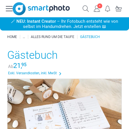
🪄
NEU: Instant Creator
– Ihr Fotobuch entsteht wie von
selbst im Handumdrehen. Jetzt erstellen 📖
HOME
ALLES RUND UM DIE TAUFE
GÄSTEBUCH
Gästebuch
21,
95
Ab
Exkl. Versandkosten, inkl. MwSt