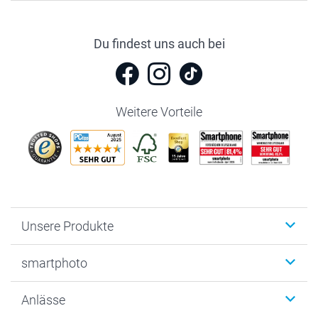
Du findest uns auch bei
Weitere Vorteile
Unsere Produkte
Fotobücher
smartphoto
Fotogeschenke
Wanddekoration
Über uns
Anlässe
MyNameBook
Warum smartphoto