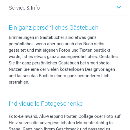
Foto-Grusskarten
Nachhaltigkeit
Weihnachten
Service & Info
Fotoabzüge, Fotos als Buch & Poster
Datenschutz
Neujahr
Smartphone & Tablet Cases
Cookie-Erklärung
Valentinstag
Kontakt & FAQ
Zubehör & Material
AGB
Muttertag
Anmelden /Registrieren
Ein ganz persönliches Gästebuch
Foto-Kalender & Agenden
Impressum
Vatertag
Preise und Versandkosten
Erinnerungen in Gästebücher sind etwas ganz
Sticker & Etiketten
Presse
Kommunion & Konfirmation
Lieferfristen
persönliches, wenn aber nun auch das Buch selbst
Geschenk-Gutscheine (PDF)
Partnerprogramme
Hochzeit
72h Lieferung
gestaltet und mit eigenen Fotos und Texten bestückt
Investor Relations
Geburtstag
Zahlungsmöglichkeiten
wurde, ist es etwas ganz aussergewöhnliches. Gestaltes
B2B smartbusiness
Geburt
Sitemap
Sie Ihr ganz persönliches Gästebuch bei smartphoto.
Nutzen Sie eine der vielen kostenlosen Designvorlagen
Widerrufsrecht
Zu allen Anlässen
Status der Bestellung
und lassen das Buch in einem ganz besonderen Licht
smartfriends
erstrahlen.
smartgarantie
smartbonus
Individuelle Fotogeschenke
Foto-Leinwand, Alu-Verbund Poster, Collage oder Foto auf
Holz setzen die unvergesslichsten Momente richtig in
Szene. Ganz nach Ihrem Geschmack und passend zu