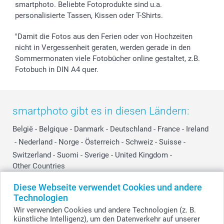
smartphoto. Beliebte Fotoprodukte sind u.a.
personalisierte Tassen, Kissen oder T-Shirts.
"Damit die Fotos aus den Ferien oder von Hochzeiten
nicht in Vergessenheit geraten, werden gerade in den
Sommermonaten viele Fotobücher online gestaltet, z.B.
Fotobuch in DIN A4 quer.
smartphoto gibt es in diesen Ländern:
België
-
Belgique
-
Danmark
-
Deutschland
-
France
-
Ireland
-
Nederland
-
Norge
-
Österreich
-
Schweiz
-
Suisse
-
Switzerland
-
Suomi
-
Sverige
-
United Kingdom
-
Other Countries
Diese Webseite verwendet Cookies und andere
Technologien
Alle Preise verstehen sich in EURO (€) inkl. MwSt. und zzgl. Versandkosten.
Wir verwenden Cookies und andere Technologien (z. B.
künstliche Intelligenz), um den Datenverkehr auf unserer