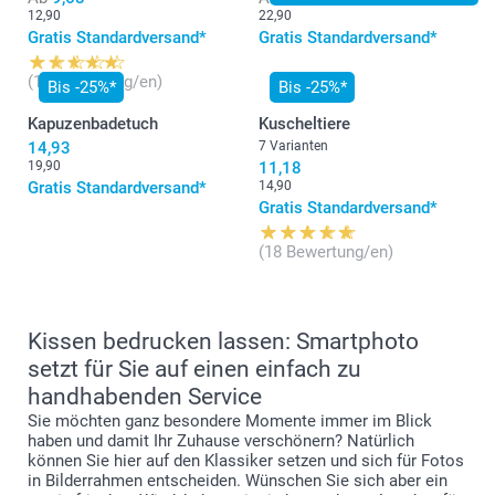
12,90
22,90
Gratis Standardversand*
Gratis Standardversand*
(15 Bewertung/en)
Bis -25%*
Bis -25%*
Kapuzenbadetuch
Kuscheltiere
14,93
7 Varianten
19,90
11,18
Gratis Standardversand*
14,90
Gratis Standardversand*
(18 Bewertung/en)
Kissen bedrucken lassen: Smartphoto
setzt für Sie auf einen einfach zu
handhabenden Service
Sie möchten ganz besondere Momente immer im Blick
haben und damit Ihr Zuhause verschönern? Natürlich
können Sie hier auf den Klassiker setzen und sich für Fotos
in Bilderrahmen entscheiden. Wünschen Sie sich aber ein