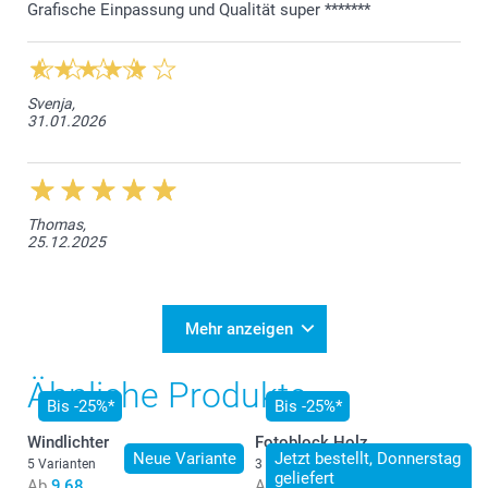
Grafische Einpassung und Qualität super *******
Svenja,
31.01.2026
Thomas,
25.12.2025
Mehr anzeigen
Ähnliche Produkte
Bis -25%*
Bis -25%*
Windlichter
Fotoblock Holz
Neue Variante
Jetzt bestellt, Donnerstag
5 Varianten
3 Varianten
geliefert
Ab
9,68
Ab
17,18