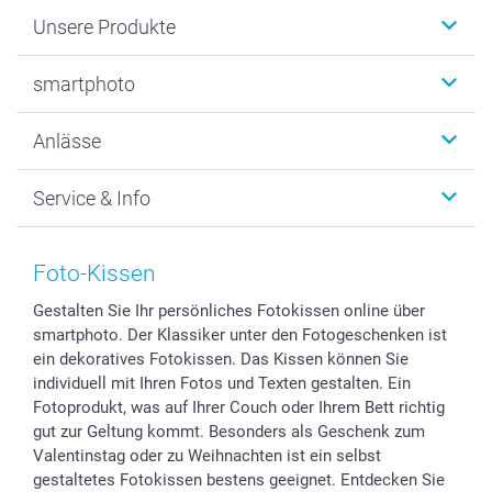
Unsere Produkte
Fotobücher
smartphoto
Fotogeschenke
Wanddekoration
Über uns
Anlässe
MyNameBook
Warum smartphoto
Foto-Grusskarten
Nachhaltigkeit
Weihnachten
Service & Info
Fotoabzüge, Fotos als Buch & Poster
Datenschutz
Neujahr
Smartphone & Tablet Cases
Cookie-Erklärung
Valentinstag
Kontakt & FAQ
Zubehör & Material
AGB
Muttertag
Anmelden /Registrieren
Foto-Kissen
Foto-Kalender & Agenden
Impressum
Vatertag
Preise und Versandkosten
Gestalten Sie Ihr persönliches Fotokissen online über
Sticker & Etiketten
Presse
Kommunion & Konfirmation
Lieferfristen
smartphoto. Der Klassiker unter den Fotogeschenken ist
Geschenk-Gutscheine (PDF)
Partnerprogramme
Hochzeit
72h Lieferung
ein dekoratives Fotokissen. Das Kissen können Sie
Investor Relations
Geburtstag
Zahlungsmöglichkeiten
individuell mit Ihren Fotos und Texten gestalten. Ein
B2B smartbusiness
Geburt
Sitemap
Fotoprodukt, was auf Ihrer Couch oder Ihrem Bett richtig
gut zur Geltung kommt. Besonders als Geschenk zum
Widerrufsrecht
Zu allen Anlässen
Status der Bestellung
Valentinstag oder zu Weihnachten ist ein selbst
smartfriends
gestaltetes Fotokissen bestens geeignet. Entdecken Sie