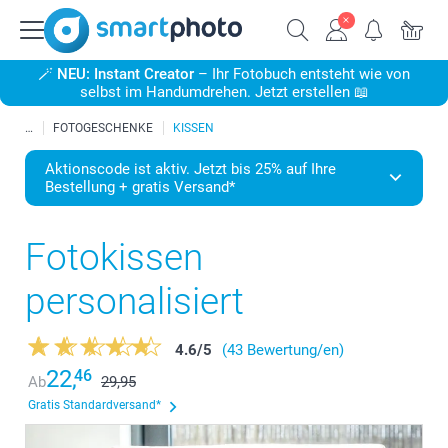
🪄
NEU: Instant Creator
– Ihr Fotobuch entsteht wie von
selbst im Handumdrehen. Jetzt erstellen 📖
FOTOGESCHENKE
KISSEN
Aktionscode ist aktiv. Jetzt bis 25% auf Ihre
Bestellung + gratis Versand*
Fotokissen
personalisiert
4.6
/
5
(43 Bewertung/en)
22,
46
Ab
29,95
Gratis Standardversand*