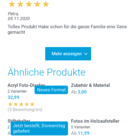
Petra,
05.11.2020
Tolles Produkt Habe schon für die ganze Familie eins Gens
gemacht
Mehr anzeigen
Ähnliche Produkte
Acryl Foto-Display
Zubehör & Material
Neues Format
2 Varianten
Ab
3,00
32,99
(3 Bewertung/en)
Stiftehalter
Fotos im Holzaufsteller
Jetzt bestellt, Donnerstag
2 Varianten
5 Varianten
geliefert
Ab
11,90
Ab
11,99