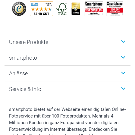
Unsere Produkte
Fotobücher
smartphoto
Fotogeschenke
Wanddekoration
Über uns
Anlässe
MyNameBook
Warum smartphoto
Foto-Grusskarten
Nachhaltigkeit
Weihnachten
Service & Info
Fotoabzüge, Fotos als Buch & Poster
Datenschutz
Neujahr
Smartphone & Tablet Cases
Cookie-Erklärung
Valentinstag
Kontakt & FAQ
Zubehör & Material
AGB
Muttertag
Anmelden /Registrieren
smartphoto bietet auf der Webseite einen digitalen Online-
Foto-Kalender & Agenden
Impressum
Vatertag
Preise und Versandkosten
Fotoservice mit über 100 Fotoprodukten. Mehr als 4
Sticker & Etiketten
Presse
Kommunion & Konfirmation
Lieferfristen
Millionen Kunden in ganz Europa sind von der digitalen
Fotoentwicklung im Internet überzeugt. Entdecken Sie
Geschenk-Gutscheine (PDF)
Partnerprogramme
Hochzeit
72h Lieferung