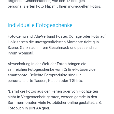
originelle Geschenkideen, wie den 12-seitigen,
Investor Relations
Geburtstag
Zahlungsmöglichkeiten
personalisierten Foto Flip mit Ihren individuellen Fotos.
B2B smartbusiness
Geburt
Sitemap
Widerrufsrecht
Zu allen Anlässen
Status der Bestellung
smartfriends
Individuelle Fotogeschenke
smartgarantie
smartbonus
Foto-Leinwand, Alu-Verbund Poster, Collage oder Foto auf
Holz setzen die unvergesslichsten Momente richtig in
Szene. Ganz nach Ihrem Geschmack und passend zu
Ihrem Wohnstil.
Abwechslung in der Welt der Fotos bringen die
zahlreichen Fotogeschenke vom Online-Fotoservice
smartphoto. Beliebte Fotoprodukte sind u.a.
personalisierte Tassen, Kissen oder T-Shirts.
"Damit die Fotos aus den Ferien oder von Hochzeiten
nicht in Vergessenheit geraten, werden gerade in den
Sommermonaten viele Fotobücher online gestaltet, z.B.
Fotobuch in DIN A4 quer.