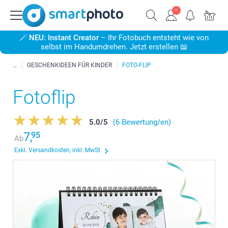
🪄
NEU: Instant Creator
– Ihr Fotobuch entsteht wie von
selbst im Handumdrehen. Jetzt erstellen 📖
GESCHENKIDEEN FÜR KINDER
FOTO-FLIP
Fotoflip
5.0
/
5
(6 Bewertung/en)
7,
95
Ab
Exkl. Versandkosten, inkl. MwSt