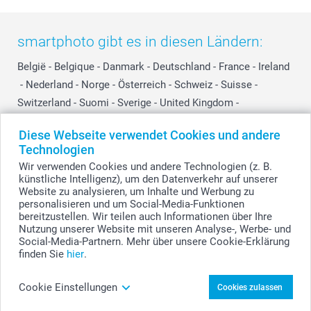
smartphoto gibt es in diesen Ländern:
België
-
Belgique
-
Danmark
-
Deutschland
-
France
-
Ireland
-
Nederland
-
Norge
-
Österreich
-
Schweiz
-
Suisse
-
Switzerland
-
Suomi
-
Sverige
-
United Kingdom
-
Other Countries
Diese Webseite verwendet Cookies und andere
Technologien
Wir verwenden Cookies und andere Technologien (z. B.
Alle Preise verstehen sich in EURO (€) inkl. MwSt. und zzgl. Versandkosten.
künstliche Intelligenz), um den Datenverkehr auf unserer
Website zu analysieren, um Inhalte und Werbung zu
personalisieren und um Social-Media-Funktionen
bereitzustellen. Wir teilen auch Informationen über Ihre
© smartphoto Group. Alle Rechte vorbehalten.
Nutzung unserer Website mit unseren Analyse-, Werbe- und
Social-Media-Partnern. Mehr über unsere Cookie-Erklärung
finden Sie
hier
.
Foto-Flip gestalten
Cookie Einstellungen
Cookies zulassen