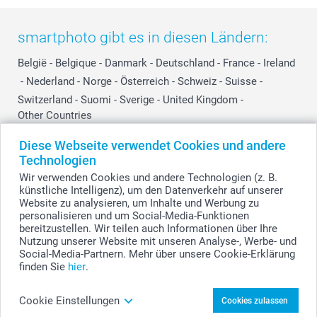
smartphoto gibt es in diesen Ländern:
België
-
Belgique
-
Danmark
-
Deutschland
-
France
-
Ireland
-
Nederland
-
Norge
-
Österreich
-
Schweiz
-
Suisse
-
Switzerland
-
Suomi
-
Sverige
-
United Kingdom
-
Other Countries
Diese Webseite verwendet Cookies und andere
Technologien
Alle Preise verstehen sich in EURO (€) inkl. MwSt. und zzgl. Versandkosten.
Wir verwenden Cookies und andere Technologien (z. B.
künstliche Intelligenz), um den Datenverkehr auf unserer
Website zu analysieren, um Inhalte und Werbung zu
personalisieren und um Social-Media-Funktionen
© smartphoto Group. Alle Rechte vorbehalten.
bereitzustellen. Wir teilen auch Informationen über Ihre
Nutzung unserer Website mit unseren Analyse-, Werbe- und
Social-Media-Partnern. Mehr über unsere Cookie-Erklärung
finden Sie
hier
.
Forex-Karten personalisiert im Holzaufsteller &
Trockenblumen gestalten
Cookie Einstellungen
Cookies zulassen