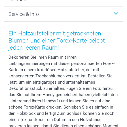
MyNameBook
Warum smartphoto
Foto-Grusskarten
Nachhaltigkeit
Weihnachten
Service & Info
Fotoabzüge, Fotos als Buch & Poster
Datenschutz
Neujahr
Smartphone & Tablet Cases
Cookie-Erklärung
Valentinstag
Kontakt & FAQ
Zubehör & Material
AGB
Muttertag
Anmelden /Registrieren
Ein Holzaufsteller mit getrockneten
Foto-Kalender & Agenden
Impressum
Vatertag
Preise und Versandkosten
Blumen und einer Forex-Karte belebt
Sticker & Etiketten
Presse
Kommunion & Konfirmation
Lieferfristen
jeden leeren Raum!
Geschenk-Gutscheine (PDF)
Partnerprogramme
Hochzeit
72h Lieferung
Dekorieren Sie Ihren Raum mit Ihren
Investor Relations
Geburtstag
Zahlungsmöglichkeiten
Lieblingserinnerungen mit dieser personalisierten Forex-
B2B smartbusiness
Geburt
Sitemap
Karte in einem luxuriösen Holzaufsteller, der mit
Widerrufsrecht
Zu allen Anlässen
Status der Bestellung
konservierten Trockenblumen verziert ist. Bestellen Sie
jetzt, um ein einzigartiges und unterhaltsames
smartfriends
Dekorationsstück zu erhalten. Fügen Sie ein Foto hinzu,
smartgarantie
das Sie auf Ihrem Handy gespeichert haben (vielleicht den
smartbonus
Hintergrund Ihres Handys?) und lassen Sie es auf eine
schöne Forex-Karte drucken. Schieben Sie es einfach in
den Holzblock und fertig! Zum Schluss können Sie noch
einen Text und/oder ein Datum in den Holzständer
gravieren lassen, damit Sie diesen einen schönen Moment