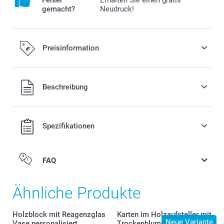
Fehler
Erhalten Sie einen gratis
gemacht?
Neudruck!
Preisinformation
Alle Preise verstehen sich in EURO (€) inkl. MwSt. und zzgl.
Beschreibung
Versandkosten.
Spezifikationen
FAQ
Ähnliche Produkte
Holzblock mit Reagenzglas
Karten im Holzaufsteller mit
Neue Variante
Vase personalisiert
Trockenblumen