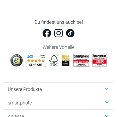
Du findest uns auch bei
Weitere Vorteile
Unsere Produkte
Fotobücher
smartphoto
Fotogeschenke
Wanddekoration
Über uns
Anlässe