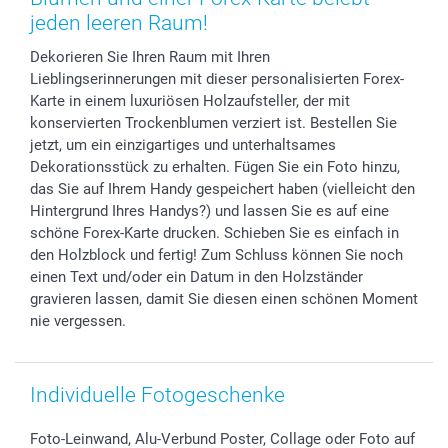
Sticker & Etiketten
Presse
Kommunion & Konfirmation
Lieferfristen
jeden leeren Raum!
Geschenk-Gutscheine (PDF)
Partnerprogramme
Hochzeit
72h Lieferung
Dekorieren Sie Ihren Raum mit Ihren
Investor Relations
Geburtstag
Zahlungsmöglichkeiten
Lieblingserinnerungen mit dieser personalisierten Forex-
B2B smartbusiness
Geburt
Sitemap
Karte in einem luxuriösen Holzaufsteller, der mit
Widerrufsrecht
Zu allen Anlässen
Status der Bestellung
konservierten Trockenblumen verziert ist. Bestellen Sie
jetzt, um ein einzigartiges und unterhaltsames
smartfriends
Dekorationsstück zu erhalten. Fügen Sie ein Foto hinzu,
smartgarantie
das Sie auf Ihrem Handy gespeichert haben (vielleicht den
smartbonus
Hintergrund Ihres Handys?) und lassen Sie es auf eine
schöne Forex-Karte drucken. Schieben Sie es einfach in
den Holzblock und fertig! Zum Schluss können Sie noch
einen Text und/oder ein Datum in den Holzständer
gravieren lassen, damit Sie diesen einen schönen Moment
nie vergessen.
Individuelle Fotogeschenke
Foto-Leinwand, Alu-Verbund Poster, Collage oder Foto auf