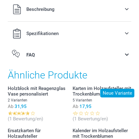
Alle Preise verstehen sich in EURO (€) inkl. MwSt. und zzgl.
Beschreibung
Versandkosten.
Spezifikationen
FAQ
Ähnliche Produkte
Holzblock mit Reagenzglas
Karten im Holzaufsteller mit
Neue Variante
Vase personalisiert
Trockenblumen
2 Varianten
5 Varianten
Ab
31,95
Ab
17,95
(1 Bewertung/en)
(1 Bewertung/en)
Ersatzkarten für
Kalender im Holzaufsteller
Holzaufsteller
mit Trockenblumen