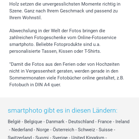
Holz setzen die unvergesslichsten Momente richtig in
Szene. Ganz nach Ihrem Geschmack und passend zu
Ihrem Wohnstil.
Abwechslung in der Welt der Fotos bringen die
zahlreichen Fotogeschenke vom Online-Fotoservice
smartphoto. Beliebte Fotoprodukte sind u.a.
personalisierte Tassen, Kissen oder T-Shirts.
"Damit die Fotos aus den Ferien oder von Hochzeiten
nicht in Vergessenheit geraten, werden gerade in den
Sommermonaten viele Fotobücher online gestaltet, z.B.
Fotobuch in DIN A4 quer.
smartphoto gibt es in diesen Ländern:
België
-
Belgique
-
Danmark
-
Deutschland
-
France
-
Ireland
-
Nederland
-
Norge
-
Österreich
-
Schweiz
-
Suisse
-
Switzerland
-
Suomi
-
Sverige
-
United Kingdom
-