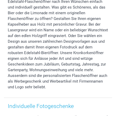
Edelstahl-Flaschenöffner nach Ihren Wünschen einfach
Investor Relations
Geburtstag
Zahlungsmöglichkeiten
und individuell gestalten. Was gibt es Schöneres, als das
B2B smartbusiness
Geburt
Sitemap
Bier oder die Limonade mit einem originellen
Widerrufsrecht
Zu allen Anlässen
Status der Bestellung
Flaschenöffner zu öffnen? Gestalten Sie Ihren eigenen
Kapselheber aus Holz mit persönlicher Gravur. Bei der
smartfriends
Lasergravur wird ein Name oder ein beliebiger Wunschtext
smartgarantie
auf den edlen Holzgriff eingraviert. Oder Sie wählen ein
smartbonus
Design aus unseren zahlreichen Designvorlagen aus und
gestalten damit Ihren eigenen Fotodruck auf dem
robusten Edelstahl-Bieröffner. Unsere Kronkorkenöffner
eignen sich für Anlässe jeder Art und sind witzige
Geschenkideen zum Jubiläum, Geburtstag, Jahrestag, zur
Gartenparty, Wohnungseinweihung und viele mehr.
Ausserdem sind die personalisierten Flaschenöffner auch
als Werbegeschenk und Werbeartikel mit Firmennamen
und Logo sehr beliebt.
Individuelle Fotogeschenke