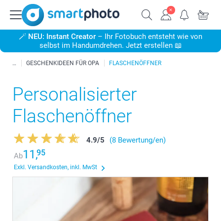
🪄
NEU: Instant Creator
– Ihr Fotobuch entsteht wie von
selbst im Handumdrehen. Jetzt erstellen 📖
GESCHENKIDEEN FÜR OPA
FLASCHENÖFFNER
Personalisierter
Flaschenöffner
4.9
/
5
(8 Bewertung/en)
11,
95
Ab
Exkl. Versandkosten, inkl. MwSt