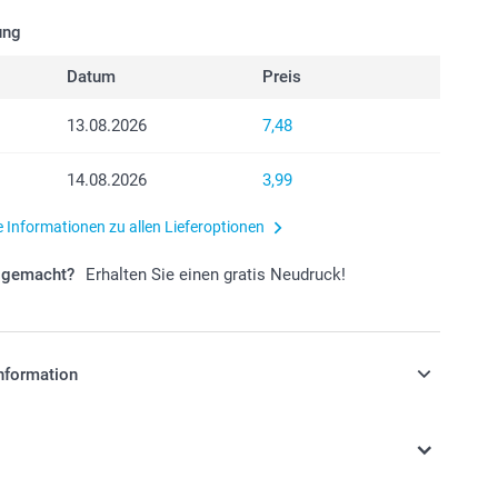
ung
Datum
Preis
13.08.2026
7,48
14.08.2026
3,99
e Informationen zu allen Lieferoptionen
r gemacht?
Erhalten Sie einen gratis Neudruck!
nformation
stehen sich in EURO (€) inkl. MwSt. und zzgl.
.