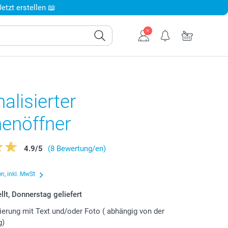
tzt erstellen 📖
alisierter
henöffner
4.9
/
5
(8 Bewertung/en)
n, inkl. MwSt
llt, Donnerstag geliefert
ierung mit Text und/oder Foto ( abhängig von der
g)