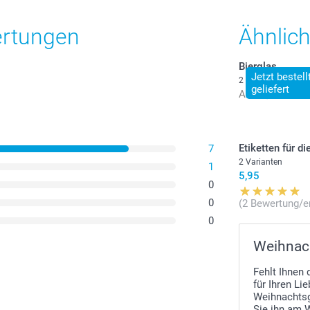
ertungen
Ähnlic
Bierglas
Jetzt bestel
2 Varianten
geliefert
Ab
19,95
Etiketten für d
7
2 Varianten
1
5,95
0
0
(2 Bewertung/e
0
Weihnac
Fehlt Ihnen
für Ihren Li
Weihnachtsg
Sie ihn am 