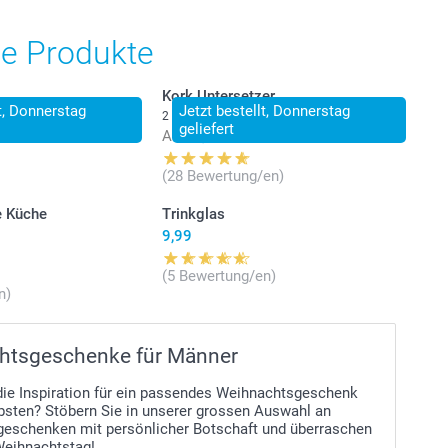
he Produkte
Kork Untersetzer
lt, Donnerstag
Jetzt bestellt, Donnerstag
2 Varianten
geliefert
Ab
29,95
(28 Bewertung/en)
ie Küche
Trinkglas
9,99
(5 Bewertung/en)
n)
htsgeschenke für Männer
 die Inspiration für ein passendes Weihnachtsgeschenk
ebsten? Stöbern Sie in unserer grossen Auswahl an
eschenken mit persönlicher Botschaft und überraschen
Weihnachtstag!