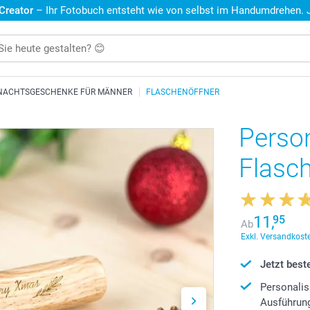
 Creator
– Ihr Fotobuch entsteht wie von selbst im Handumdrehen. Je
NACHTSGESCHENKE FÜR MÄNNER
FLASCHENÖFFNER
Person
Flasc
11,
95
Ab
Exkl. Versandkoste
Jetzt beste
Personalis
Ausführun