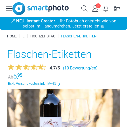
🪄
NEU: Instant Creator
– Ihr Fotobuch entsteht wie von
selbst im Handumdrehen. Jetzt erstellen 📖
HOME
HOCHZEITSTAG
FLASCHEN-ETIKETTEN
Flaschen-Etiketten
4.7
/
5
(10 Bewertung/en)
5,
95
Ab
Exkl. Versandkosten, inkl. MwSt