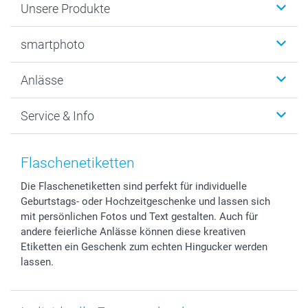
Unsere Produkte
Fotobücher
smartphoto
Fotogeschenke
Wanddekoration
Über uns
Anlässe
MyNameBook
Warum smartphoto
Foto-Grusskarten
Nachhaltigkeit
Weihnachten
Service & Info
Fotoabzüge, Fotos als Buch & Poster
Datenschutz
Neujahr
Smartphone & Tablet Cases
Cookie-Erklärung
Valentinstag
Kontakt & FAQ
Zubehör & Material
AGB
Muttertag
Anmelden /Registrieren
Flaschenetiketten
Foto-Kalender & Agenden
Impressum
Vatertag
Preise und Versandkosten
Die Flaschenetiketten sind perfekt für individuelle
Sticker & Etiketten
Presse
Kommunion & Konfirmation
Lieferfristen
Geburtstags- oder Hochzeitgeschenke und lassen sich
Geschenk-Gutscheine (PDF)
Partnerprogramme
Hochzeit
72h Lieferung
mit persönlichen Fotos und Text gestalten. Auch für
Investor Relations
Geburtstag
Zahlungsmöglichkeiten
andere feierliche Anlässe können diese kreativen
B2B smartbusiness
Geburt
Sitemap
Etiketten ein Geschenk zum echten Hingucker werden
lassen.
Widerrufsrecht
Zu allen Anlässen
Status der Bestellung
smartfriends
smartgarantie