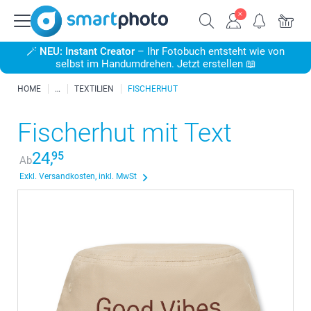
🪄
NEU: Instant Creator
– Ihr Fotobuch entsteht wie von
selbst im Handumdrehen. Jetzt erstellen 📖
HOME
TEXTILIEN
FISCHERHUT
Fischerhut mit Text
24,
95
Ab
Exkl. Versandkosten, inkl. MwSt