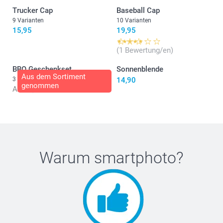
2-4 Jahre
Trucker Cap
Baseball Cap
9 Varianten
10 Varianten
50-51 cm
15,95
19,95
4-6 Jahre
(1 Bewertung/en)
51-52 cm
BBQ Geschenkset
Sonnenblende
Aus dem Sortiment
3 Varianten
14,90
genommen
6-8 Jahre
Ab
66,95
52-53 cm
8-12 Jahre
53-55 cm
Warum
smartphoto
?
Waschen:
Trockner:
XS-S
Bügeln:
52-54 cm
Bleichen: