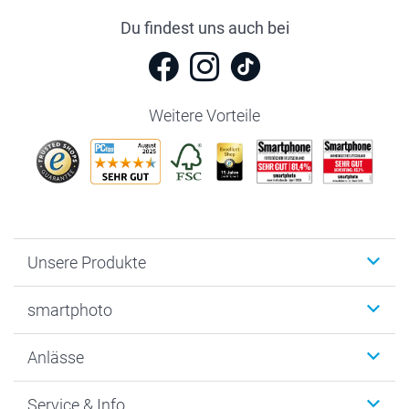
Du findest uns auch bei
Weitere Vorteile
Unsere Produkte
Fotobücher
smartphoto
Fotogeschenke
Wanddekoration
Über uns
Anlässe
MyNameBook
Warum smartphoto
Foto-Grusskarten
Nachhaltigkeit
Weihnachten
Service & Info