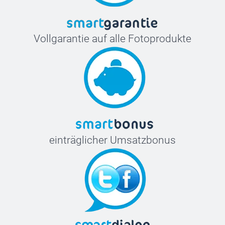
S-M
54-56 cm
Vollgarantie auf alle Fotoprodukte
M-L
56-58 cm
L-XL
58-60 cm
einträglicher Umsatzbonus