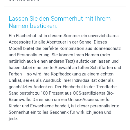
Fotoabzüge, Fotos als Buch & Poster
Datenschutz
Neujahr
Smartphone & Tablet Cases
Cookie-Erklärung
Valentinstag
Kontakt & FAQ
Zubehör & Material
AGB
Muttertag
Anmelden /Registrieren
Lassen Sie den Sommerhut mit Ihrem
Foto-Kalender & Agenden
Impressum
Vatertag
Preise und Versandkosten
Namen besticken.
Sticker & Etiketten
Presse
Kommunion & Konfirmation
Lieferfristen
Ein Fischerhut ist in diesem Sommer ein unverzichtbares
Geschenk-Gutscheine (PDF)
Partnerprogramme
Hochzeit
72h Lieferung
Accessoire für alle Abenteuer in der Sonne. Dieses
Investor Relations
Geburtstag
Zahlungsmöglichkeiten
Modell bietet die perfekte Kombination aus Sonnenschutz
B2B smartbusiness
Geburt
Sitemap
und Personalisierung. Sie können Ihren Namen (oder
Widerrufsrecht
Zu allen Anlässen
Status der Bestellung
natürlich auch einen anderen Text) aufsticken lassen und
haben dabei eine breite Auswahl an tollen Schriftarten und
smartfriends
Farben – so wird Ihre Kopfbedeckung zu einem echten
smartgarantie
Unikat, sei es als Ausdruck Ihrer Individualität oder als
smartbonus
geschätztes Andenken. Der Fischerhut in der Trendfarbe
Sand besteht zu 100 Prozent aus OCS-zertifizierter Bio-
Baumwolle. Da es sich um ein Unisex-Accessoire für
Kinder und Erwachsene handelt, ist dieser personalisierte
Sonnenhut ein tolles Geschenk für wirklich jeden und
jede.