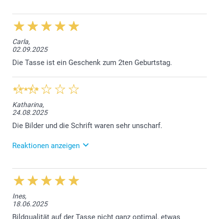
Carla,
02.09.2025
Die Tasse ist ein Geschenk zum 2ten Geburtstag.
Katharina,
24.08.2025
Die Bilder und die Schrift waren sehr unscharf.
Reaktionen anzeigen
26.08.2025
Liebe Kundin, es tut uns leid, dass Sie mit der
Qualität des Drucks nicht zufrieden sind. Für eine
Ines,
Überprüfung der Angelegenheit nehmen Sie doch
18.06.2025
bitte mit unserem Kundenservice Kontakt auf:
contact@smartphoto.de. Bei einem
Bildqualität auf der Tasse nicht ganz optimal, etwas