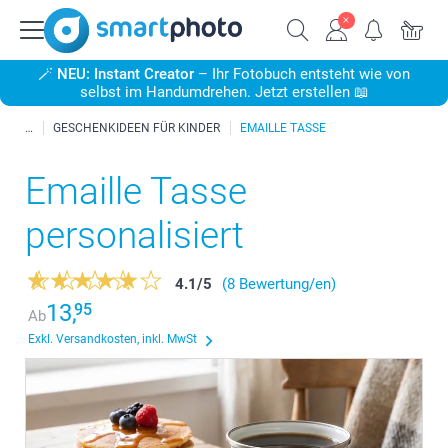
🪄
NEU: Instant Creator
– Ihr Fotobuch entsteht wie von
selbst im Handumdrehen. Jetzt erstellen 📖
GESCHENKIDEEN FÜR KINDER
EMAILLE TASSE
Emaille Tasse
personalisiert
4.1
/
5
(8 Bewertung/en)
13,
95
Ab
Exkl. Versandkosten, inkl. MwSt