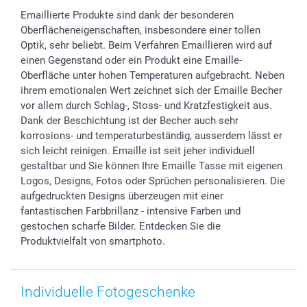
Foto-Kalender & Agenden
Impressum
Vatertag
Preise und Versandkosten
Emaillierte Produkte sind dank der besonderen
Sticker & Etiketten
Presse
Kommunion & Konfirmation
Lieferfristen
Oberflächeneigenschaften, insbesondere einer tollen
Geschenk-Gutscheine (PDF)
Partnerprogramme
Hochzeit
72h Lieferung
Optik, sehr beliebt. Beim Verfahren Emaillieren wird auf
Investor Relations
Geburtstag
Zahlungsmöglichkeiten
einen Gegenstand oder ein Produkt eine Emaille-
B2B smartbusiness
Geburt
Sitemap
Oberfläche unter hohen Temperaturen aufgebracht. Neben
ihrem emotionalen Wert zeichnet sich der Emaille Becher
Widerrufsrecht
Zu allen Anlässen
Status der Bestellung
vor allem durch Schlag-, Stoss- und Kratzfestigkeit aus.
smartfriends
Dank der Beschichtung ist der Becher auch sehr
smartgarantie
korrosions- und temperaturbeständig, ausserdem lässt er
smartbonus
sich leicht reinigen. Emaille ist seit jeher individuell
gestaltbar und Sie können Ihre Emaille Tasse mit eigenen
Logos, Designs, Fotos oder Sprüchen personalisieren. Die
aufgedruckten Designs überzeugen mit einer
fantastischen Farbbrillanz - intensive Farben und
gestochen scharfe Bilder. Entdecken Sie die
Produktvielfalt von smartphoto.
Individuelle Fotogeschenke