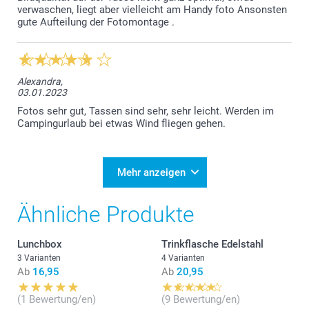
Produktionsfehler erhalten Sie selbstverständlich
verwaschen, liegt aber vielleicht am Handy foto Ansonsten
Ersatz. Oder Sie profitieren bei Bild oder
gute Aufteilung der Fotomontage .
Kreationsfehlern von der smartgarantie. Freundliche
Grüsse smartphoto
Alexandra,
03.01.2023
Fotos sehr gut, Tassen sind sehr, sehr leicht. Werden im
Campingurlaub bei etwas Wind fliegen gehen.
Mehr anzeigen
Ähnliche Produkte
Lunchbox
Trinkflasche Edelstahl
3 Varianten
4 Varianten
Ab
16,95
Ab
20,95
(1 Bewertung/en)
(9 Bewertung/en)