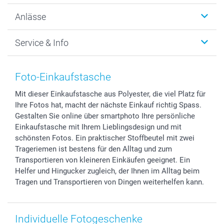
Wanddekoration
Über uns
Anlässe
MyNameBook
Warum smartphoto
Foto-Grusskarten
Nachhaltigkeit
Weihnachten
Service & Info
Fotoabzüge, Fotos als Buch & Poster
Datenschutz
Neujahr
Smartphone & Tablet Cases
Cookie-Erklärung
Valentinstag
Kontakt & FAQ
Zubehör & Material
AGB
Muttertag
Anmelden /Registrieren
Foto-Einkaufstasche
Foto-Kalender & Agenden
Impressum
Vatertag
Preise und Versandkosten
Mit dieser Einkaufstasche aus Polyester, die viel Platz für
Sticker & Etiketten
Presse
Kommunion & Konfirmation
Lieferfristen
Ihre Fotos hat, macht der nächste Einkauf richtig Spass.
Geschenk-Gutscheine (PDF)
Partnerprogramme
Hochzeit
72h Lieferung
Gestalten Sie online über smartphoto Ihre persönliche
Investor Relations
Geburtstag
Zahlungsmöglichkeiten
Einkaufstasche mit Ihrem Lieblingsdesign und mit
B2B smartbusiness
Geburt
Sitemap
schönsten Fotos. Ein praktischer Stoffbeutel mit zwei
Trageriemen ist bestens für den Alltag und zum
Widerrufsrecht
Zu allen Anlässen
Status der Bestellung
Transportieren von kleineren Einkäufen geeignet. Ein
smartfriends
Helfer und Hingucker zugleich, der Ihnen im Alltag beim
smartgarantie
Tragen und Transportieren von Dingen weiterhelfen kann.
smartbonus
Individuelle Fotogeschenke