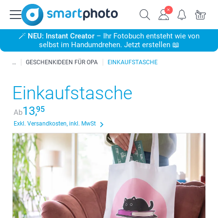
🪄
NEU: Instant Creator
– Ihr Fotobuch entsteht wie von
selbst im Handumdrehen. Jetzt erstellen 📖
GESCHENKIDEEN FÜR OPA
EINKAUFSTASCHE
Einkaufstasche
13,
95
Ab
Exkl. Versandkosten, inkl. MwSt