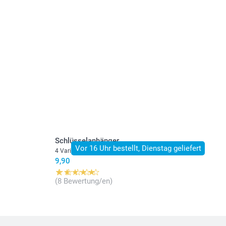
stehen sich in EURO (€) inkl. MwSt. und zzgl.
.
Schlüsselanhänger
Vor 16 Uhr bestellt, Dienstag geliefert
4 Varianten
9,90
(8 Bewertung/en)