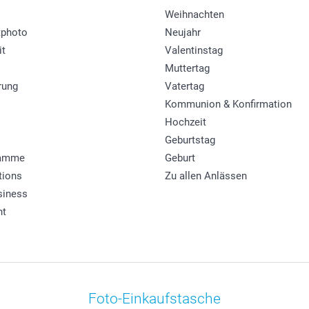
Weihnachten
photo
Neujahr
it
Valentinstag
Muttertag
rung
Vatertag
Kommunion & Konfirmation
Hochzeit
Geburtstag
ramme
Geburt
tions
Zu allen Anlässen
siness
ht
Foto-Einkaufstasche