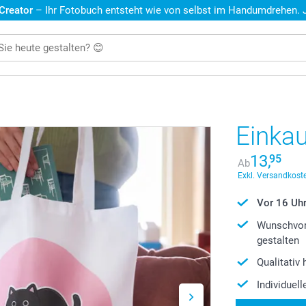
 Creator
– Ihr Fotobuch entsteht wie von selbst im Handumdrehen. Je
Einka
13,
95
Ab
Exkl. Versandkoste
Vor 16 Uhr 
Wunschvor
gestalten
Qualitativ
Individuel