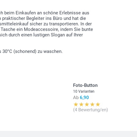
Alle Preise ver
Versandkosten
ich beim Einkaufen an schöne Erlebnisse aus
 praktischer Begleiter ins Büro und hat die
itteleinkauf sicher zu transportieren. In der
er Tasche ein Modeaccessoire, indem Sie bunte
ich durch einen lustigen Slogan auf Ihrer
bis 30°C (schonend) zu waschen.
Foto-Button
10 Varianten
Ab
6,90
(4 Bewertung/en)