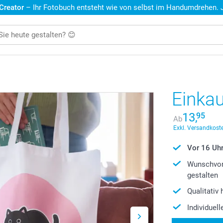
 Creator
– Ihr Fotobuch entsteht wie von selbst im Handumdrehen. Je
Einka
13,
95
Ab
Exkl. Versandkoste
Vor 16 Uhr 
Wunschvor
gestalten
Qualitativ
Individuel