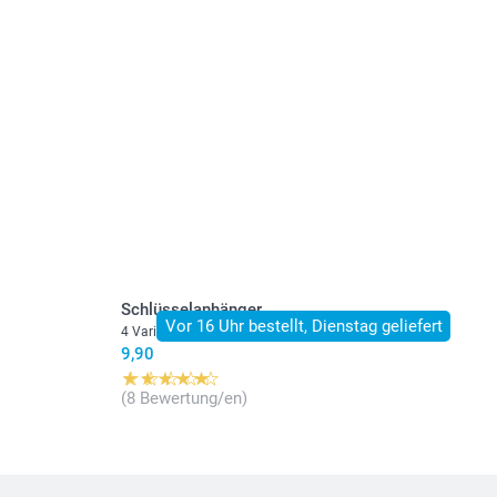
stehen sich in EURO (€) inkl. MwSt. und zzgl.
.
Schlüsselanhänger
Vor 16 Uhr bestellt, Dienstag geliefert
4 Varianten
9,90
(8 Bewertung/en)