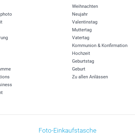
Weihnachten
photo
Neujahr
it
Valentinstag
Muttertag
rung
Vatertag
Kommunion & Konfirmation
Hochzeit
Geburtstag
ramme
Geburt
tions
Zu allen Anlässen
siness
ht
Foto-Einkaufstasche