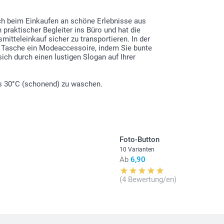
Alle Preise ver
Versandkosten
ich beim Einkaufen an schöne Erlebnisse aus
 praktischer Begleiter ins Büro und hat die
itteleinkauf sicher zu transportieren. In der
er Tasche ein Modeaccessoire, indem Sie bunte
ich durch einen lustigen Slogan auf Ihrer
bis 30°C (schonend) zu waschen.
Foto-Button
10 Varianten
Ab
6,90
(4 Bewertung/en)