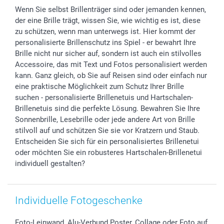
Geschenk-Gutscheine (PDF)
Partnerprogramme
Hochzeit
72h Lieferung
Wenn Sie selbst Brillenträger sind oder jemanden kennen,
Investor Relations
Geburtstag
Zahlungsmöglichkeiten
der eine Brille trägt, wissen Sie, wie wichtig es ist, diese
B2B smartbusiness
Geburt
Sitemap
zu schützen, wenn man unterwegs ist. Hier kommt der
Widerrufsrecht
Zu allen Anlässen
Status der Bestellung
personalisierte Brillenschutz ins Spiel - er bewahrt Ihre
Brille nicht nur sicher auf, sondern ist auch ein stilvolles
smartfriends
Accessoire, das mit Text und Fotos personalisiert werden
smartgarantie
kann. Ganz gleich, ob Sie auf Reisen sind oder einfach nur
smartbonus
eine praktische Möglichkeit zum Schutz Ihrer Brille
suchen - personalisierte Brillenetuis und Hartschalen-
Brillenetuis sind die perfekte Lösung. Bewahren Sie Ihre
Sonnenbrille, Lesebrille oder jede andere Art von Brille
stilvoll auf und schützen Sie sie vor Kratzern und Staub.
Entscheiden Sie sich für ein personalisiertes Brillenetui
oder möchten Sie ein robusteres Hartschalen-Brillenetui
individuell gestalten?
Individuelle Fotogeschenke
Foto-Leinwand, Alu-Verbund Poster, Collage oder Foto auf