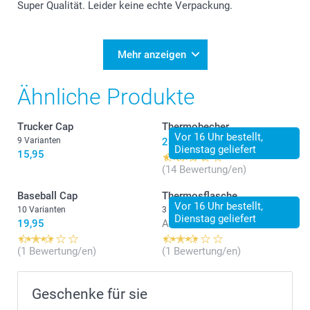
Super Qualität. Leider keine echte Verpackung.
Mehr anzeigen
Ähnliche Produkte
Trucker Cap
Thermobecher
Vor 16 Uhr bestellt,
9 Varianten
23,95
Dienstag geliefert
15,95
(14 Bewertung/en)
Baseball Cap
Thermosflasche
Vor 16 Uhr bestellt,
10 Varianten
3 Varianten
Dienstag geliefert
19,95
Ab
23,95
(1 Bewertung/en)
(1 Bewertung/en)
Geschenke für sie