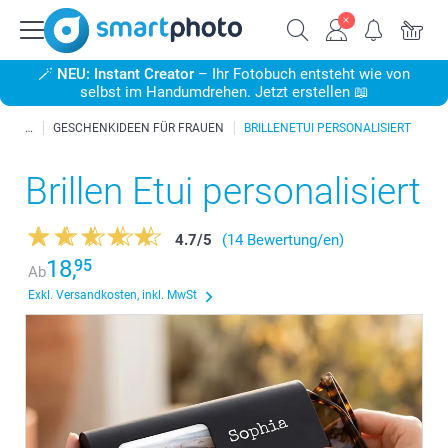
🪄
NEU: Instant Creator
– Ihr Fotobuch entsteht wie von
selbst im Handumdrehen. Jetzt erstellen 📖
GESCHENKIDEEN FÜR FRAUEN
BRILLENETUI PERSONALISIERT
Brillen Etui personalisiert
4.7
/
5
(14 Bewertung/en)
18,
95
Ab
Exkl. Versandkosten, inkl. MwSt