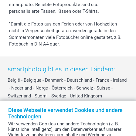
smartphoto. Beliebte Fotoprodukte sind u.a.
smartgarantie
personalisierte Tassen, Kissen oder T-Shirts.
smartbonus
"Damit die Fotos aus den Ferien oder von Hochzeiten
nicht in Vergessenheit geraten, werden gerade in den
Sommermonaten viele Fotobücher online gestaltet, z.B.
Fotobuch in DIN A4 quer.
smartphoto gibt es in diesen Ländern:
België
-
Belgique
-
Danmark
-
Deutschland
-
France
-
Ireland
-
Nederland
-
Norge
-
Österreich
-
Schweiz
-
Suisse
-
Switzerland
-
Suomi
-
Sverige
-
United Kingdom
-
Other Countries
Diese Webseite verwendet Cookies und andere
Technologien
Wir verwenden Cookies und andere Technologien (z. B.
Alle Preise verstehen sich in EURO (€) inkl. MwSt. und zzgl. Versandkosten.
künstliche Intelligenz), um den Datenverkehr auf unserer
Website zu analysieren, um Inhalte und Werbung zu