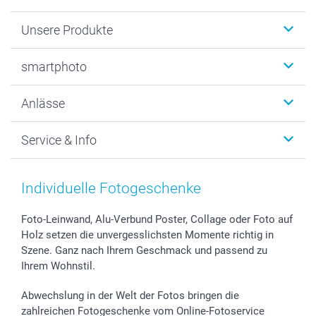
Unsere Produkte
Fotobücher
smartphoto
Fotogeschenke
Wanddekoration
Über uns
Anlässe
MyNameBook
Warum smartphoto
Foto-Grusskarten
Nachhaltigkeit
Weihnachten
Service & Info
Fotoabzüge, Fotos als Buch & Poster
Datenschutz
Neujahr
Smartphone & Tablet Cases
Cookie-Erklärung
Valentinstag
Kontakt & FAQ
Zubehör & Material
AGB
Muttertag
Anmelden /Registrieren
Individuelle Fotogeschenke
Foto-Kalender & Agenden
Impressum
Vatertag
Preise und Versandkosten
Sticker & Etiketten
Presse
Kommunion & Konfirmation
Lieferfristen
Foto-Leinwand, Alu-Verbund Poster, Collage oder Foto auf
Holz setzen die unvergesslichsten Momente richtig in
Geschenk-Gutscheine (PDF)
Partnerprogramme
Hochzeit
72h Lieferung
Szene. Ganz nach Ihrem Geschmack und passend zu
Investor Relations
Geburtstag
Zahlungsmöglichkeiten
Ihrem Wohnstil.
B2B smartbusiness
Geburt
Sitemap
Widerrufsrecht
Zu allen Anlässen
Status der Bestellung
Abwechslung in der Welt der Fotos bringen die
smartfriends
zahlreichen Fotogeschenke vom Online-Fotoservice