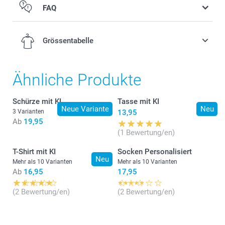
FAQ
Grössentabelle
Ähnliche Produkte
S
Schürze mit KI
Tasse mit KI
70 cm
Neue Variante
Neu
3 Varianten
13,95
Ab
19,95
49,5 cm
(1 Bewertung/en)
18 cm
T-Shirt mit KI
Socken Personalisiert
Neu
Mehr als 10 Varianten
Mehr als 10 Varianten
M
Ab
16,95
17,95
71,5 cm
Auf links waschen bei 40 °C
(2 Bewertung/en)
(2 Bewertung/en)
Nicht im Trockner trocknen und nicht direkt auf den
53 cm
Druck bügeln
So bleibt Ihr Design jahrelang 'frisch'