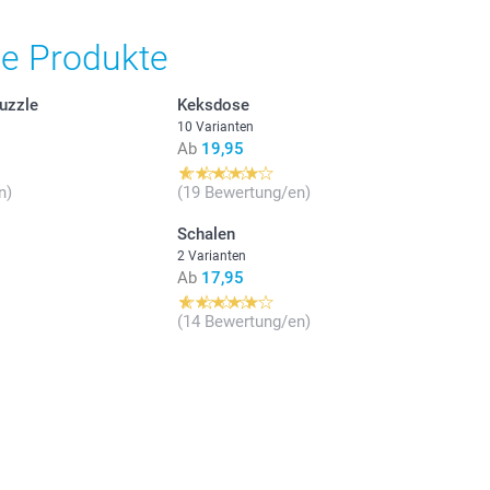
he Produkte
n in diversen Geschmacksrichtungen im 1kg Pack
zchen mit Himbeergeschmack im 1kg Pack
ten mit bunten Zuckerperlen
uzzle
Keksdose
aben der
Gummibärchen & Herzchen
10 Varianten
Ab
19,95
etten
er. Ausserhalb der Reichweite von Kindern unter 3 Jahren
n)
(19 Bewertung/en)
Schalen
2 Varianten
Ab
17,95
(14 Bewertung/en)