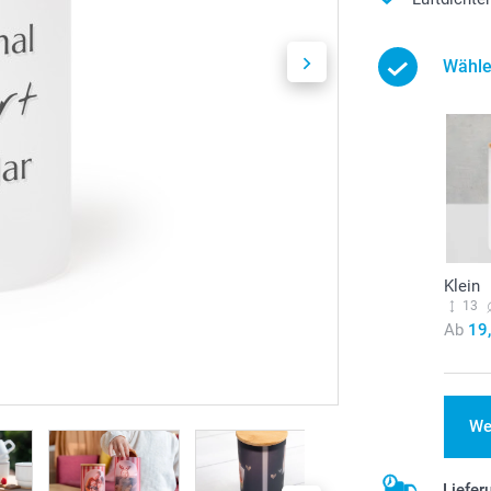
Wähle
Klein
13
Ab
19
We
Liefer