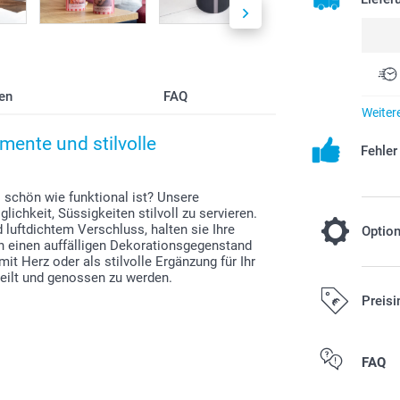
en
FAQ
Weiter
mente und stilvolle
Fehle
 schön wie funktional ist? Unsere
ichkeit, Süssigkeiten stilvoll zu servieren.
luftdichtem Verschluss, halten sie Ihre
Optio
 in einen auffälligen Dekorationsgegenstand
it Herz oder als stilvolle Ergänzung für Ihr
teilt und genossen zu werden.
Füllen Sie
Preisi
7,00/Stüc
Ab
Alle Preise ver
FAQ
Preis und Verfü
Versandkosten