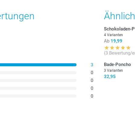
ertungen
Ähnlic
Gummibärche
Leckere Her
12 Zuckerket
Schokoladen-P
Nährwertang
4 Varianten
Ab
19,99
oder
Zuckerk
finden Sie hi
(3 Bewertung/e
aufbewahren
Bade-Poncho
3
3 Varianten
0
32,95
0
0
0