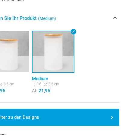
n Sie Ihr Produkt
(Medium)
Medium
8,5 cm
16
8,5 cm
,95
Ab
21,95
iter zu den Designs
ung