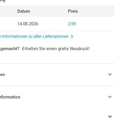
Datum
Preis
14.08.2026
3,99
e Informationen zu allen Lieferoptionen
r gemacht?
Erhalten Sie einen gratis Neudruck!
nen
 Ihre Gastgeschenke mit Süssigkeiten!
nformation
k
stehen sich in EURO (€) inkl. MwSt. und zzgl.
gbarkeit der Optionen
.