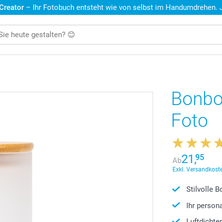
 Creator
– Ihr Fotobuch entsteht wie von selbst im Handumdrehen. Je
Bonbon
Foto
21,
95
Ab
Exkl. Versandkoste
Stilvolle 
Ihr person
Luftdichte