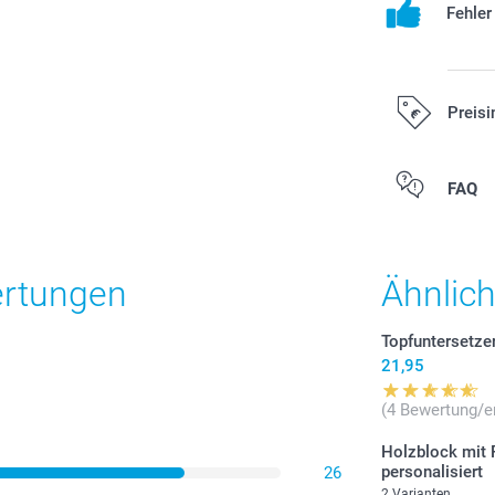
Fehle
Preisi
Alle Preise ver
FAQ
Versandkosten
ertungen
Ähnlic
Topfuntersetze
21,95
(4 Bewertung/e
Holzblock mit
personalisiert
26
2 Varianten