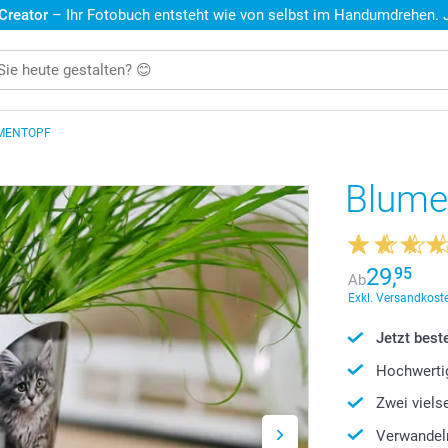
 Creator
– Ihr Fotobuch entsteht wie von selbst im Handumdrehen. Je
MENTOPF
Blume
29,
95
Ab
Exkl. Versandkoste
Jetzt beste
Hochwertig
Zwei viels
Verwandeln