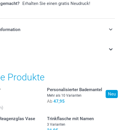
r gemacht?
Erhalten Sie einen gratis Neudruck!
nformation
stehen sich in EURO (€) inkl. MwSt. und zzgl.
.
he Produkte
r
Personalisierter Bademantel
Neu
Mehr als 10 Varianten
Ab
47,95
n)
 Reagenzglas Vase
Trinkflasche mit Namen
3 Varianten