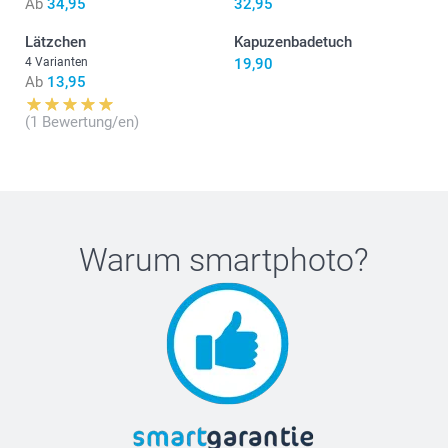
Ab
34,95
32,95
21 cm
Lätzchen
Kapuzenbadetuch
3-6M 62/68
4 Varianten
19,90
Ab
13,95
38 cm
(1 Bewertung/en)
Waschen:
22 cm
Trockner:
Bügeln:
6-12M 74/80
Bleichen:
41 cm
Warum
smartphoto
?
23 cm