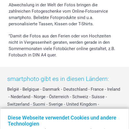
Abwechslung in der Welt der Fotos bringen die
zahlreichen Fotogeschenke vom Online-Fotoservice
smartphoto. Beliebte Fotoprodukte sind u.a.
personalisierte Tassen, Kissen oder T-Shirts.
"Damit die Fotos aus den Ferien oder von Hochzeiten
nicht in Vergessenheit geraten, werden gerade in den
Sommermonaten viele Fotobücher online gestaltet, z.B.
Fotobuch in DIN A4 quer.
smartphoto gibt es in diesen Ländern:
België
-
Belgique
-
Danmark
-
Deutschland
-
France
-
Ireland
-
Nederland
-
Norge
-
Österreich
-
Schweiz
-
Suisse
-
Switzerland
-
Suomi
-
Sverige
-
United Kingdom
-
Other Countries
Diese Webseite verwendet Cookies und andere
Technologien