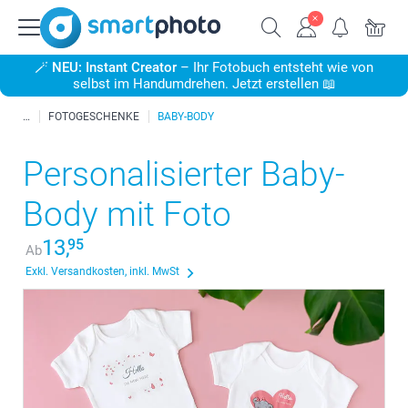
🪄
NEU: Instant Creator
– Ihr Fotobuch entsteht wie von
selbst im Handumdrehen. Jetzt erstellen 📖
FOTOGESCHENKE
BABY-BODY
Personalisierter Baby-
Body mit Foto
13,
95
Ab
Exkl. Versandkosten, inkl. MwSt