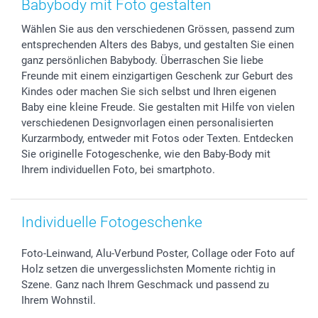
Babybody mit Foto gestalten
Foto-Kalender & Agenden
Impressum
Vatertag
Preise und Versandkosten
Wählen Sie aus den verschiedenen Grössen, passend zum
Sticker & Etiketten
Presse
Kommunion & Konfirmation
Lieferfristen
entsprechenden Alters des Babys, und gestalten Sie einen
Geschenk-Gutscheine (PDF)
Partnerprogramme
Hochzeit
72h Lieferung
ganz persönlichen Babybody. Überraschen Sie liebe
Investor Relations
Geburtstag
Zahlungsmöglichkeiten
Freunde mit einem einzigartigen Geschenk zur Geburt des
B2B smartbusiness
Geburt
Sitemap
Kindes oder machen Sie sich selbst und Ihren eigenen
Baby eine kleine Freude. Sie gestalten mit Hilfe von vielen
Widerrufsrecht
Zu allen Anlässen
Status der Bestellung
verschiedenen Designvorlagen einen personalisierten
smartfriends
Kurzarmbody, entweder mit Fotos oder Texten. Entdecken
smartgarantie
Sie originelle Fotogeschenke, wie den Baby-Body mit
smartbonus
Ihrem individuellen Foto, bei smartphoto.
Individuelle Fotogeschenke
Foto-Leinwand, Alu-Verbund Poster, Collage oder Foto auf
Holz setzen die unvergesslichsten Momente richtig in
Szene. Ganz nach Ihrem Geschmack und passend zu
Ihrem Wohnstil.