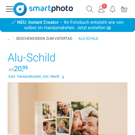
🪄
NEU: Instant Creator
– Ihr Fotobuch entsteht wie von
selbst im Handumdrehen. Jetzt erstellen 📖
GESCHENKIDEEN ZUM VATERTAG
ALU-SCHILD
Alu-Schild
20,
95
Ab
Exkl. Versandkosten, inkl. MwSt