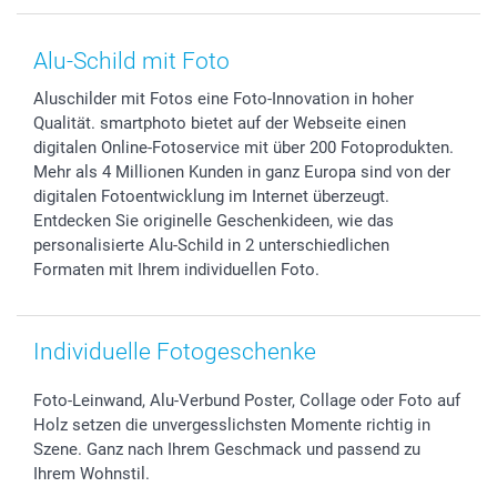
Smartphone & Tablet Cases
Cookie-Erklärung
Valentinstag
Kontakt & FAQ
Zubehör & Material
AGB
Muttertag
Anmelden /Registrieren
Alu-Schild mit Foto
Foto-Kalender & Agenden
Impressum
Vatertag
Preise und Versandkosten
Aluschilder mit Fotos eine Foto-Innovation in hoher
Sticker & Etiketten
Presse
Kommunion & Konfirmation
Lieferfristen
Qualität. smartphoto bietet auf der Webseite einen
Geschenk-Gutscheine (PDF)
Partnerprogramme
Hochzeit
72h Lieferung
digitalen Online-Fotoservice mit über 200 Fotoprodukten.
Investor Relations
Geburtstag
Zahlungsmöglichkeiten
Mehr als 4 Millionen Kunden in ganz Europa sind von der
B2B smartbusiness
Geburt
Sitemap
digitalen Fotoentwicklung im Internet überzeugt.
Entdecken Sie originelle Geschenkideen, wie das
Widerrufsrecht
Zu allen Anlässen
Status der Bestellung
personalisierte Alu-Schild in 2 unterschiedlichen
smartfriends
Formaten mit Ihrem individuellen Foto.
smartgarantie
smartbonus
Individuelle Fotogeschenke
Foto-Leinwand, Alu-Verbund Poster, Collage oder Foto auf
Holz setzen die unvergesslichsten Momente richtig in
Szene. Ganz nach Ihrem Geschmack und passend zu
Ihrem Wohnstil.