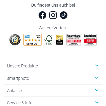
Du findest uns auch bei
Weitere Vorteile
Unsere Produkte
Fotobücher
smartphoto
Fotogeschenke
Wanddekoration
Über uns
Anlässe
MyNameBook
Warum smartphoto
Foto-Grusskarten
Nachhaltigkeit
Weihnachten
Service & Info
Fotoabzüge, Fotos als Buch & Poster
Datenschutz
Neujahr