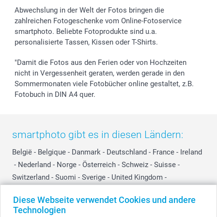
Abwechslung in der Welt der Fotos bringen die
zahlreichen Fotogeschenke vom Online-Fotoservice
smartphoto. Beliebte Fotoprodukte sind u.a.
personalisierte Tassen, Kissen oder T-Shirts.
"Damit die Fotos aus den Ferien oder von Hochzeiten
nicht in Vergessenheit geraten, werden gerade in den
Sommermonaten viele Fotobücher online gestaltet, z.B.
Fotobuch in DIN A4 quer.
smartphoto gibt es in diesen Ländern:
België
-
Belgique
-
Danmark
-
Deutschland
-
France
-
Ireland
-
Nederland
-
Norge
-
Österreich
-
Schweiz
-
Suisse
-
Switzerland
-
Suomi
-
Sverige
-
United Kingdom
-
Other Countries
Diese Webseite verwendet Cookies und andere
Technologien