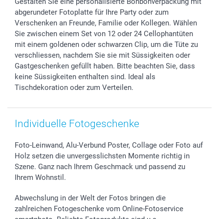
Gestalten Sie eine personalisierte Bonbonverpackung mit
Geschenk-Gutscheine (PDF)
Partnerprogramme
Hochzeit
72h Lieferung
abgerundeter Fotoplatte für Ihre Party oder zum
Investor Relations
Geburtstag
Zahlungsmöglichkeiten
Verschenken an Freunde, Familie oder Kollegen. Wählen
B2B smartbusiness
Geburt
Sitemap
Sie zwischen einem Set von 12 oder 24 Cellophantüten
Widerrufsrecht
Zu allen Anlässen
Status der Bestellung
mit einem goldenen oder schwarzen Clip, um die Tüte zu
verschliessen, nachdem Sie sie mit Süssigkeiten oder
smartfriends
Gastgeschenken gefüllt haben. Bitte beachten Sie, dass
smartgarantie
keine Süssigkeiten enthalten sind. Ideal als
smartbonus
Tischdekoration oder zum Verteilen.
Individuelle Fotogeschenke
Foto-Leinwand, Alu-Verbund Poster, Collage oder Foto auf
Holz setzen die unvergesslichsten Momente richtig in
Szene. Ganz nach Ihrem Geschmack und passend zu
Ihrem Wohnstil.
Abwechslung in der Welt der Fotos bringen die
zahlreichen Fotogeschenke vom Online-Fotoservice