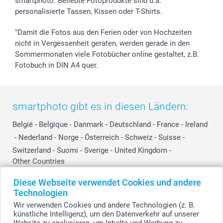
smartphoto. Beliebte Fotoprodukte sind u.a.
personalisierte Tassen, Kissen oder T-Shirts.
"Damit die Fotos aus den Ferien oder von Hochzeiten
nicht in Vergessenheit geraten, werden gerade in den
Sommermonaten viele Fotobücher online gestaltet, z.B.
Fotobuch in DIN A4 quer.
smartphoto gibt es in diesen Ländern:
België
-
Belgique
-
Danmark
-
Deutschland
-
France
-
Ireland
-
Nederland
-
Norge
-
Österreich
-
Schweiz
-
Suisse
-
Switzerland
-
Suomi
-
Sverige
-
United Kingdom
-
Other Countries
Diese Webseite verwendet Cookies und andere
Technologien
Alle Preise verstehen sich in EURO (€) inkl. MwSt. und zzgl. Versandkosten.
Wir verwenden Cookies und andere Technologien (z. B.
künstliche Intelligenz), um den Datenverkehr auf unserer