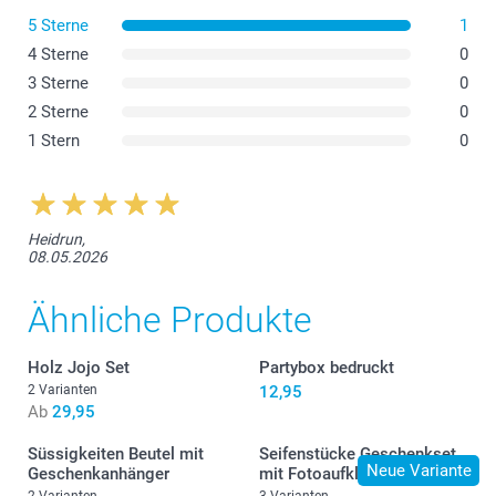
Süssigkeiten!
5 Sterne
1
4 Sterne
0
3 Sterne
0
10,00/Stück
Ab
2 Sterne
0
Preis und Verfügbarkeit der Optionen
1 Stern
0
Verteilen Sie Ihre Tüten mit leckeren und süssen
Süssigkeiten.
Heidrun,
08.05.2026
1 kg
Herz: Himbergeschmack
Ähnliche Produkte
Gummibären: weiche Fruchtgummis in verschiedenen
Geschmacksrichtungen
Die Nährwertangaben für die
Gummibärchen & Herzen
Holz Jojo Set
Partybox bedruckt
finden Sie hier
2 Varianten
12,95
Ab
29,95
Süssigkeiten Beutel mit
Seifenstücke Geschenkset
Neue Variante
Geschenkanhänger
mit Fotoaufklebern
2 Varianten
3 Varianten