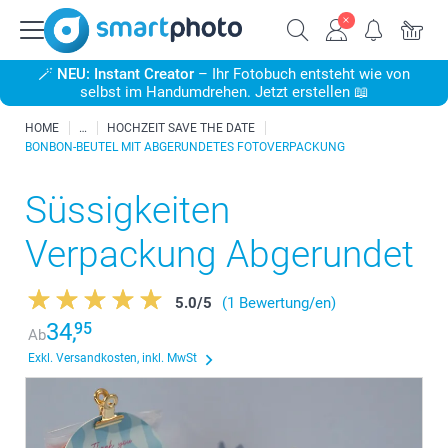
🪄
NEU: Instant Creator
– Ihr Fotobuch entsteht wie von
selbst im Handumdrehen. Jetzt erstellen 📖
HOME
HOCHZEIT SAVE THE DATE
BONBON-BEUTEL MIT ABGERUNDETES FOTOVERPACKUNG
Süssigkeiten
Verpackung Abgerundet
5.0
/
5
(1 Bewertung/en)
34,
95
Ab
Exkl. Versandkosten, inkl. MwSt