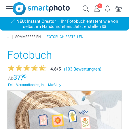
🪄
NEU: Instant Creator
– Ihr Fotobuch entsteht wie von
selbst im Handumdrehen. Jetzt erstellen 📖
SOMMERFERIEN
FOTOBUCH ERSTELLEN
Fotobuch
4.8
/
5
(103 Bewertung/en)
37,
95
Ab
Exkl. Versandkosten, inkl. MwSt