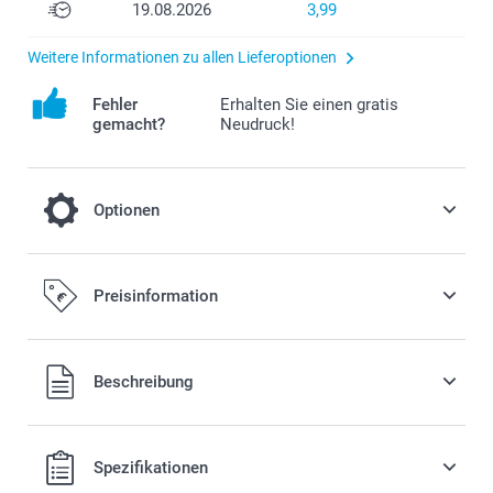
19.08.2026
3,99
Weitere Informationen zu allen Lieferoptionen
Fehler
Erhalten Sie einen gratis
gemacht?
Neudruck!
Optionen
Verleihen Sie Ihrem Fotobuch einen ganz
Preisinformation
besonderen Look und entscheiden Sie
sich für Premium-Papier mit glänzendem
oder mattem Finish.
Alle Preise verstehen sich in EURO (€) inkl. MwSt. und zzgl.
Beschreibung
Versandkosten.
0,22/Seite
Preis und Verfügbarkeit der Optionen
Spezifikationen