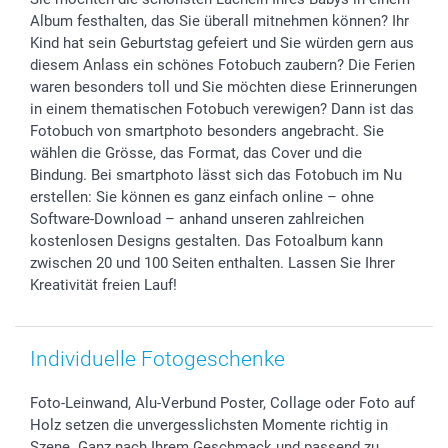
Geschenk-Gutscheine (PDF)
Partnerprogramme
Hochzeit
72h Lieferung
Album festhalten, das Sie überall mitnehmen können? Ihr
Investor Relations
Geburtstag
Zahlungsmöglichkeiten
Kind hat sein Geburtstag gefeiert und Sie würden gern aus
B2B smartbusiness
Geburt
Sitemap
diesem Anlass ein schönes Fotobuch zaubern? Die Ferien
Widerrufsrecht
Zu allen Anlässen
Status der Bestellung
waren besonders toll und Sie möchten diese Erinnerungen
in einem thematischen Fotobuch verewigen? Dann ist das
smartfriends
Fotobuch von smartphoto besonders angebracht. Sie
smartgarantie
wählen die Grösse, das Format, das Cover und die
smartbonus
Bindung. Bei smartphoto lässt sich das Fotobuch im Nu
erstellen: Sie können es ganz einfach online – ohne
Software-Download – anhand unseren zahlreichen
kostenlosen Designs gestalten. Das Fotoalbum kann
zwischen 20 und 100 Seiten enthalten. Lassen Sie Ihrer
Kreativität freien Lauf!
Individuelle Fotogeschenke
Foto-Leinwand, Alu-Verbund Poster, Collage oder Foto auf
Holz setzen die unvergesslichsten Momente richtig in
Szene. Ganz nach Ihrem Geschmack und passend zu