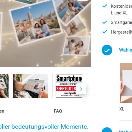
Kostenlos
L und XL
Smartgaran
Hergestell
Wähle
XL
en
FAQ
voller bedeutungsvoller Momente.