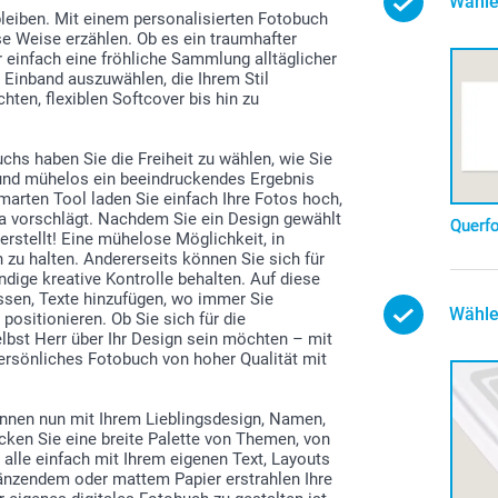
Wähle
bleiben. Mit einem personalisierten Fotobuch
 Weise erzählen. Ob es ein traumhafter
r einfach eine fröhliche Sammlung alltäglicher
Einband auszuwählen, die Ihrem Stil
ten, flexiblen Softcover bis hin zu
chs haben Sie die Freiheit zu wählen, wie Sie
l und mühelos ein beeindruckendes Ergebnis
marten Tool laden Sie einfach Ihre Fotos hoch,
ma vorschlägt. Nachdem Sie ein Design gewählt
Querf
rstellt! Eine mühelose Möglichkeit, in
 zu halten. Andererseits können Sie sich für
ndige kreative Kontrolle behalten. Auf diese
assen, Texte hinzufügen, wo immer Sie
Wähle
ositionieren. Ob Sie sich für die
elbst Herr über Ihr Design sein möchten – mit
persönliches Fotobuch von hoher Qualität mit
nen nun mit Ihrem Lieblingsdesign, Namen,
ken Sie eine breite Palette von Themen, von
h alle einfach mit Ihrem eigenen Text, Layouts
änzendem oder mattem Papier erstrahlen Ihre