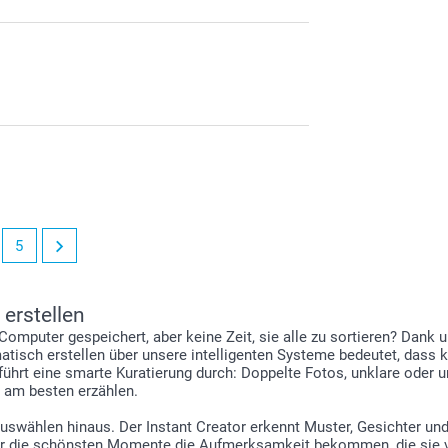
eine Wa
Bei ausr
Melden S
Speicher
benutzer
5
Klicken 
Klicken 
Namen fü
Alle Ihr
 erstellen
Projekte
omputer gespeichert, aber keine Zeit, sie alle zu sortieren? Dan
tisch erstellen über unsere intelligenten Systeme bedeutet, dass kü
ührt eine smarte Kuratierung durch: Doppelte Fotos, unklare oder u
e am besten erzählen.
Auswählen hinaus. Der Instant Creator erkennt Muster, Gesichter und
i der die schönsten Momente die Aufmerksamkeit bekommen, die sie 