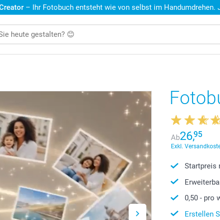
 Creator
– Ihr Fotobuch entsteht wie von selbst im Handumdrehen. Je
Fotob
26,
95
Ab
Exkl. Versandkoste
Startpreis
Erweiterba
0,50
- pro 
Erstellen 