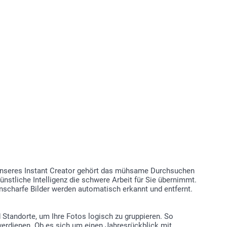
rnmeldung angezeigt.
eichender Auflösung ist das Dreieck nicht zu sehen.
ie sich bei Ihrem smartphoto Kundenkonto an
n Sie im Editor Ihre erste Kreation unter einem
definierten Namen
Sie im Editor auf „Neustart“, das Produkt wird zurückgesetzt
Sie auf „Speichern“ und geben Sie den benutzerdefinierten
r Ihre zweite Kreation ein.
e Kreationen finden Sie unter „Mein Seiten > Gespeicherte
“
k unseres Instant Creator gehört das mühsame Durchsuchen
nstliche Intelligenz die schwere Arbeit für Sie übernimmt.
nscharfe Bilder werden automatisch erkannt und entfernt.
 Standorte, um Ihre Fotos logisch zu gruppieren. So
verdienen. Ob es sich um einen Jahresrückblick mit