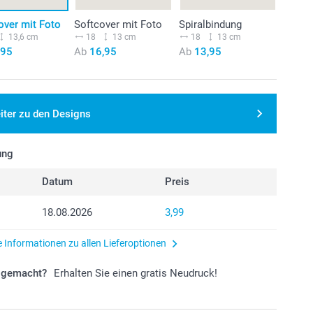
over mit Foto
Softcover mit Foto
Spiralbindung
13,6 cm
18
13 cm
18
13 cm
,95
Ab
16,95
Ab
13,95
iter zu den Designs
ung
Datum
Preis
18.08.2026
3,99
e Informationen zu allen Lieferoptionen
r gemacht?
Erhalten Sie einen gratis Neudruck!