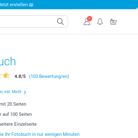
tzt erstellen 📖
uch
4.8
/
5
(103 Bewertung/en)
n, inkl. MwSt
 mit
20
Seiten
r auf
100
Seiten
weitere Einzelseite
Sie Ihr Fotobuch in nur wenigen Minuten