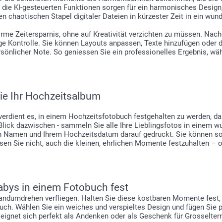
ie KI-gesteuerten Funktionen sorgen für ein harmonisches Design,
 chaotischen Stapel digitaler Dateien in kürzester Zeit in ein wun
norme Zeitersparnis, ohne auf Kreativität verzichten zu müssen. Nac
dige Kontrolle. Sie können Layouts anpassen, Texte hinzufügen oder
sönlicher Note. So geniessen Sie ein professionelles Ergebnis, wäh
 Sie Ihr Hochzeitsalbum
verdient es, in einem Hochzeitsfotobuch festgehalten zu werden, da
Blick dazwischen - sammeln Sie alle Ihre Lieblingsfotos in einem 
n Namen und Ihrem Hochzeitsdatum darauf gedruckt. Sie können soga
sen Sie nicht, auch die kleinen, ehrlichen Momente festzuhalten – 
Babys in einem Fotobuch fest
 Handumdrehen verfliegen. Halten Sie diese kostbaren Momente fest, 
buch. Wählen Sie ein weiches und verspieltes Design und fügen Sie 
eignet sich perfekt als Andenken oder als Geschenk für Grosselter