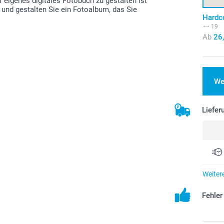
r eigenes digitales Fotobuch zu gestalten ist
 und gestalten Sie ein Fotoalbum, das Sie
Hardc
19
Ab
26
We
Liefer
Weiter
Fehle