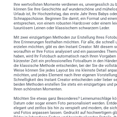
Ihre wertvollsten Momente verdienen es, unvergesslich zu 
können Sie Ihre Geschichte auf wunderschöne und mühelose
Urlaub ist, Ihr Hochzeitstag, das erste Jahr Ihres Babys ode
Schnappschüsse. Beginnen Sie damit, ein Format und einen 
entsprechen, von einem robusten Hardcover oder einem leich
luxuriösem Leinen oder klassischem schwarzem Leder.
Mit zwei einzigartigen Methoden zur Erstellung Ihres Fotobu
Ihre Erinnerungen festhalten möchten. Für alle, die schnel
erzielen möchten, gibt es den Instant Creator. Mit diesem s
woraufhin er Ihre Fotos analysiert und ein passendes The
haben, wird Ihr Fotobuch automatisch nach Ihren Vorgaben e
kürzester Zeit ein professionelles Fotoalbum in den Händen
die klassische Methode entscheiden, bei der Sie die vollstä
Weise können Sie jedes Layout bis ins kleinste Detail anp
möchten, und jedes Element nach Ihrer eigenen Vorstellung p
Schnelligkeit des Instant Creator entscheiden oder lieber s
beiden Methoden erstellen Sie stets ein einzigartiges und 
Ihren schönsten Momenten.
Möchten Sie etwas ganz Besonderes? Leinenumschläge kön
Datum oder sogar einem Foto personalisiert werden. Entdec
elegant und zeitlos bis hin zu verspielt und modern, die sic
und Fotos anpassen lassen. Gedruckt auf hochwertigem gl