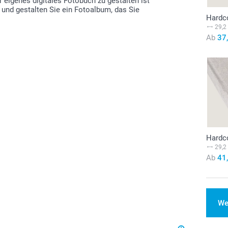
r eigenes digitales Fotobuch zu gestalten ist
 und gestalten Sie ein Fotoalbum, das Sie
Hardc
29,2
Ab
37
Hardc
29,2
Ab
41
We