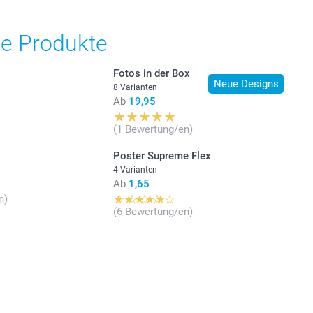
gbarkeit der Optionen
he Produkte
Grösse L oder XL
Fotos in der Box
er glänzend 300 g
Neue Designs
er matt 300 g
8 Varianten
Ab
19,95
(1 Bewertung/en)
räsentationsbox
Poster Supreme Flex
4 Varianten
ck
Ab
1,65
n)
gbarkeit der Optionen
(6 Bewertung/en)
Grösse L oder XL