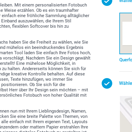
Wähle
bleiben. Mit einem personalisierten Fotobuch
 Weise erzählen. Ob es ein traumhafter
r einfach eine fröhliche Sammlung alltäglicher
Einband auszuwählen, die Ihrem Stil
ten, flexiblen Softcover bis hin zu
chs haben Sie die Freiheit zu wählen, wie Sie
l und mühelos ein beeindruckendes Ergebnis
marten Tool laden Sie einfach Ihre Fotos hoch,
ma vorschlägt. Nachdem Sie ein Design gewählt
Querf
rstellt! Eine mühelose Möglichkeit, in
 zu halten. Andererseits können Sie sich für
ndige kreative Kontrolle behalten. Auf diese
assen, Texte hinzufügen, wo immer Sie
Wähle
ositionieren. Ob Sie sich für die
elbst Herr über Ihr Design sein möchten – mit
persönliches Fotobuch von hoher Qualität mit
nen nun mit Ihrem Lieblingsdesign, Namen,
ken Sie eine breite Palette von Themen, von
h alle einfach mit Ihrem eigenen Text, Layouts
änzendem oder mattem Papier erstrahlen Ihre