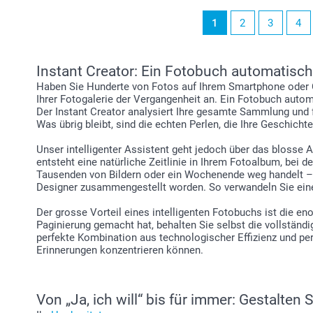
1
2
3
4
Instant Creator: Ein Fotobuch automatisch
Haben Sie Hunderte von Fotos auf Ihrem Smartphone oder C
Ihrer Fotogalerie der Vergangenheit an. Ein Fotobuch automa
Der Instant Creator analysiert Ihre gesamte Sammlung und f
Was übrig bleibt, sind die echten Perlen, die Ihre Geschicht
Unser intelligenter Assistent geht jedoch über das blosse 
entsteht eine natürliche Zeitlinie in Ihrem Fotoalbum, be
Tausenden von Bildern oder ein Wochenende weg handelt – d
Designer zusammengestellt worden. So verwandeln Sie einen
Der grosse Vorteil eines intelligenten Fotobuchs ist die e
Paginierung gemacht hat, behalten Sie selbst die vollstän
perfekte Kombination aus technologischer Effizienz und per
Erinnerungen konzentrieren können.
Von „Ja, ich will“ bis für immer: Gestalten