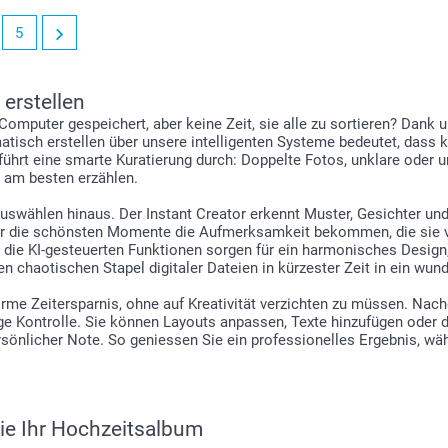
Speicher
benutzer
5
Klicken 
Klicken 
Namen fü
Alle Ihr
 erstellen
Projekte
omputer gespeichert, aber keine Zeit, sie alle zu sortieren? Dan
tisch erstellen über unsere intelligenten Systeme bedeutet, dass kü
ührt eine smarte Kuratierung durch: Doppelte Fotos, unklare oder u
e am besten erzählen.
Auswählen hinaus. Der Instant Creator erkennt Muster, Gesichter und
i der die schönsten Momente die Aufmerksamkeit bekommen, die sie 
ie KI-gesteuerten Funktionen sorgen für ein harmonisches Design,
 chaotischen Stapel digitaler Dateien in kürzester Zeit in ein wun
norme Zeitersparnis, ohne auf Kreativität verzichten zu müssen. Nac
dige Kontrolle. Sie können Layouts anpassen, Texte hinzufügen oder
sönlicher Note. So geniessen Sie ein professionelles Ergebnis, wäh
 Sie Ihr Hochzeitsalbum