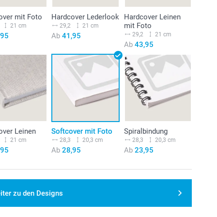
over mit Foto
Hardcover Lederlook
Hardcover Leinen
mit Foto
21 cm
29,2
21 cm
29,2
21 cm
,95
Ab
41,95
Ab
43,95
over Leinen
Softcover mit Foto
Spiralbindung
21 cm
28,3
20,3 cm
28,3
20,3 cm
,95
Ab
28,95
Ab
23,95
iter zu den Designs