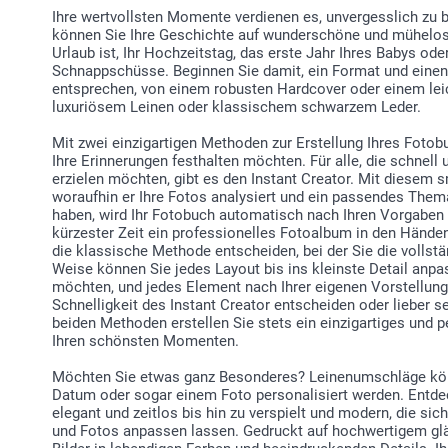
Ihre wertvollsten Momente verdienen es, unvergesslich zu 
können Sie Ihre Geschichte auf wunderschöne und mühelose
Urlaub ist, Ihr Hochzeitstag, das erste Jahr Ihres Babys ode
Schnappschüsse. Beginnen Sie damit, ein Format und einen 
entsprechen, von einem robusten Hardcover oder einem leich
luxuriösem Leinen oder klassischem schwarzem Leder.
Mit zwei einzigartigen Methoden zur Erstellung Ihres Fotobu
Ihre Erinnerungen festhalten möchten. Für alle, die schnel
erzielen möchten, gibt es den Instant Creator. Mit diesem s
woraufhin er Ihre Fotos analysiert und ein passendes The
haben, wird Ihr Fotobuch automatisch nach Ihren Vorgaben e
kürzester Zeit ein professionelles Fotoalbum in den Händen
die klassische Methode entscheiden, bei der Sie die vollstä
Weise können Sie jedes Layout bis ins kleinste Detail anp
möchten, und jedes Element nach Ihrer eigenen Vorstellung p
Schnelligkeit des Instant Creator entscheiden oder lieber s
beiden Methoden erstellen Sie stets ein einzigartiges und 
Ihren schönsten Momenten.
Möchten Sie etwas ganz Besonderes? Leinenumschläge kön
Datum oder sogar einem Foto personalisiert werden. Entdec
elegant und zeitlos bis hin zu verspielt und modern, die sic
und Fotos anpassen lassen. Gedruckt auf hochwertigem gl