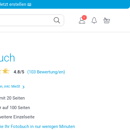
tzt erstellen 📖
uch
4.8
/
5
(103 Bewertung/en)
n, inkl. MwSt
 mit
20
Seiten
r auf
100
Seiten
weitere Einzelseite
Sie Ihr Fotobuch in nur wenigen Minuten