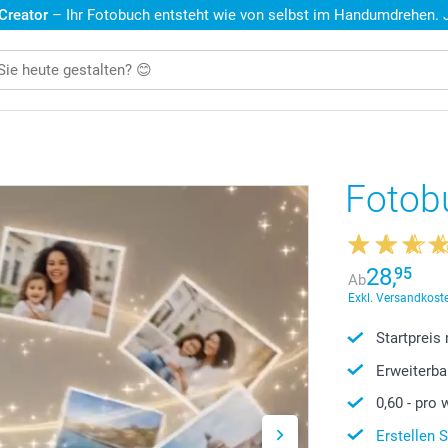
 Creator
– Ihr Fotobuch entsteht wie von selbst im Handumdrehen. Je
Fotob
28,
95
Ab
Exkl. Versandkoste
Startpreis
Erweiterba
0,60
- pro 
Erstellen 