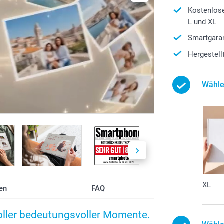
Kostenlos
L und XL
Smartgaran
Hergestell
Wähle
XL
en
FAQ
voller bedeutungsvoller Momente.