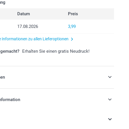
ung
Datum
Preis
17.08.2026
3,99
e Informationen zu allen Lieferoptionen
r gemacht?
Erhalten Sie einen gratis Neudruck!
nen
Sie Ihrem Fotobuch einen ganz
nformation
 Look und entscheiden Sie sich für
pier mit glänzendem oder mattem Finish.
stehen sich in EURO (€) inkl. MwSt. und zzgl.
.