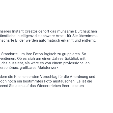
n Sie im Editor Ihre erste Kreation unter einem
definierten Namen
Sie im Editor auf „Neustart“, das Produkt wird zurückgesetzt
Sie auf „Speichern“ und geben Sie den benutzerdefinierten
r Ihre zweite Kreation ein.
e Kreationen finden Sie unter „Mein Seiten > Gespeicherte
“
k unseres Instant Creator gehört das mühsame Durchsuchen
nstliche Intelligenz die schwere Arbeit für Sie übernimmt.
nscharfe Bilder werden automatisch erkannt und entfernt.
 Standorte, um Ihre Fotos logisch zu gruppieren. So
verdienen. Ob es sich um einen Jahresrückblick mit
 das aussieht, als wäre es von einem professionellen
derschönes, greifbares Meisterwerk.
hdem die KI einen ersten Vorschlag für die Anordnung und
 doch noch ein bestimmtes Foto austauschen. Es ist die
rend Sie sich auf das Wiedererleben Ihrer liebsten