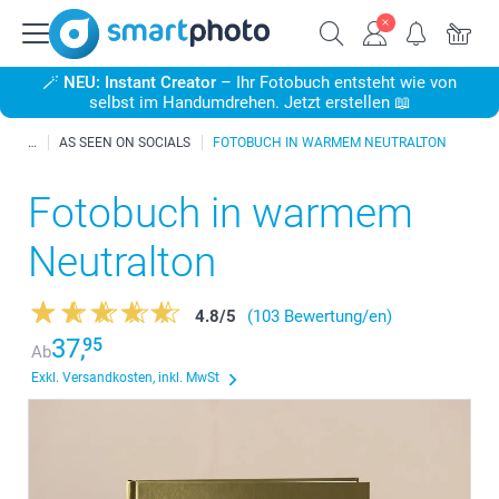
🪄
NEU: Instant Creator
– Ihr Fotobuch entsteht wie von
selbst im Handumdrehen. Jetzt erstellen 📖
AS SEEN ON SOCIALS
FOTOBUCH IN WARMEM NEUTRALTON
Fotobuch in warmem
Neutralton
4.8
/
5
(103 Bewertung/en)
37,
95
Ab
Exkl. Versandkosten, inkl. MwSt