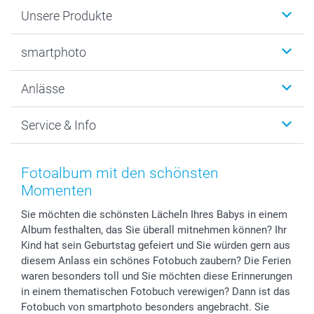
Unsere Produkte
Fotobücher
smartphoto
Fotogeschenke
Wanddekoration
Über uns
Anlässe
MyNameBook
Warum smartphoto
Foto-Grusskarten
Nachhaltigkeit
Weihnachten
Service & Info
Fotoabzüge, Fotos als Buch & Poster
Datenschutz
Neujahr
Smartphone & Tablet Cases
Cookie-Erklärung
Valentinstag
Kontakt & FAQ
Zubehör & Material
AGB
Muttertag
Anmelden /Registrieren
Fotoalbum mit den schönsten
Foto-Kalender & Agenden
Impressum
Vatertag
Preise und Versandkosten
Momenten
Sticker & Etiketten
Presse
Kommunion & Konfirmation
Lieferfristen
Sie möchten die schönsten Lächeln Ihres Babys in einem
Geschenk-Gutscheine (PDF)
Partnerprogramme
Hochzeit
72h Lieferung
Album festhalten, das Sie überall mitnehmen können? Ihr
Investor Relations
Geburtstag
Zahlungsmöglichkeiten
Kind hat sein Geburtstag gefeiert und Sie würden gern aus
B2B smartbusiness
Geburt
Sitemap
diesem Anlass ein schönes Fotobuch zaubern? Die Ferien
Widerrufsrecht
Zu allen Anlässen
Status der Bestellung
waren besonders toll und Sie möchten diese Erinnerungen
in einem thematischen Fotobuch verewigen? Dann ist das
smartfriends
Fotobuch von smartphoto besonders angebracht. Sie
smartgarantie