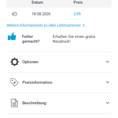
Datum
Preis
18.08.2026
3,99
Weitere Informationen zu allen Lieferoptionen
Fehler
Erhalten Sie einen gratis
gemacht?
Neudruck!
Optionen
Verleihen Sie Ihrem Fotobuch einen ganz
Preisinformation
besonderen Look und entscheiden Sie
sich für Premium-Papier mit glänzendem
oder mattem Finish.
Alle Preise verstehen sich in EURO (€) inkl. MwSt. und zzgl.
Beschreibung
Versandkosten.
0,22/Seite