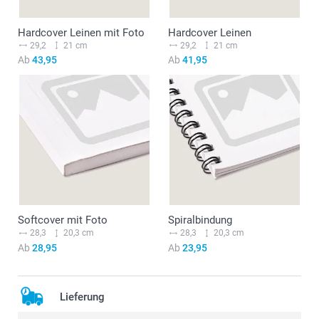
Hardcover Leinen mit Foto
Hardcover Leinen
29,2
21 cm
29,2
21 cm
Ab
43,95
Ab
41,95
Softcover mit Foto
Spiralbindung
28,3
20,3 cm
28,3
20,3 cm
Ab
28,95
Ab
23,95
Lieferung