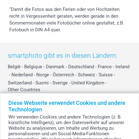
"Damit die Fotos aus den Ferien oder von Hochzeiten
nicht in Vergessenheit geraten, werden gerade in den
Sommermonaten viele Fotobücher online gestaltet, z.B.
Fotobuch in DIN A4 quer.
smartphoto gibt es in diesen Ländern:
België
-
Belgique
-
Danmark
-
Deutschland
-
France
-
Ireland
-
Nederland
-
Norge
-
Österreich
-
Schweiz
-
Suisse
-
Switzerland
-
Suomi
-
Sverige
-
United Kingdom
-
Other Countries
Diese Webseite verwendet Cookies und andere
Technologien
Alle Preise verstehen sich in EURO (€) inkl. MwSt. und zzgl. Versandkosten.
Wir verwenden Cookies und andere Technologien (z. B.
künstliche Intelligenz), um den Datenverkehr auf unserer
Website zu analysieren, um Inhalte und Werbung zu
personalisieren und um Social-Media-Funktionen
© smartphoto Group. Alle Rechte vorbehalten.