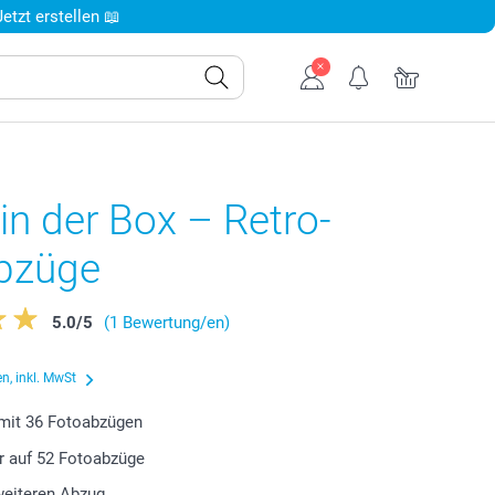
tzt erstellen 📖
in der Box – Retro-
bzüge
5.0
/
5
(1 Bewertung/en)
n, inkl. MwSt
 mit
36
Fotoabzügen
r auf
52
Fotoabzüge
weiteren Abzug