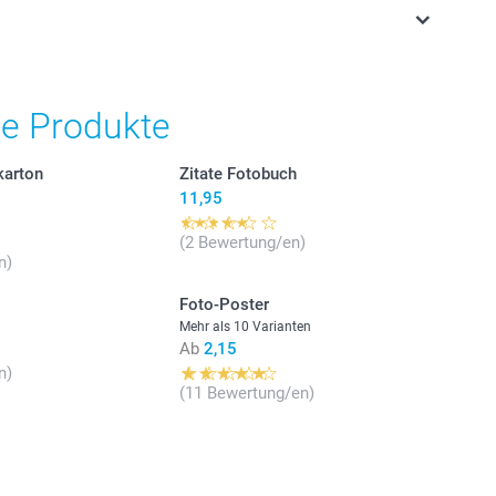
stehen sich in EURO (€) inkl. MwSt. und zzgl.
.
he Produkte
karton
Zitate Fotobuch
11,95
(2 Bewertung/en)
n)
Foto-Poster
Mehr als 10 Varianten
Ab
2,15
n)
(11 Bewertung/en)