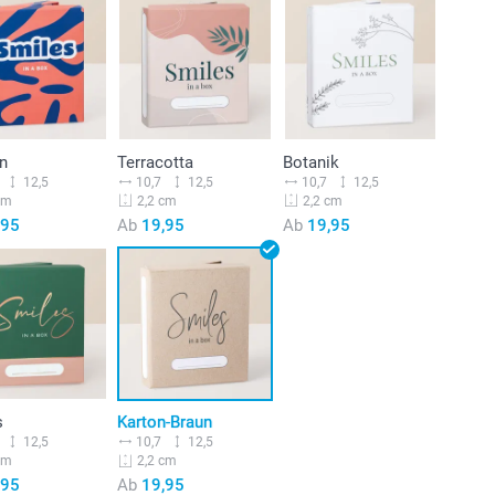
n
Terracotta
Botanik
12,5
10,7
12,5
10,7
12,5
cm
2,2 cm
2,2 cm
,95
Ab
19,95
Ab
19,95
s
Karton-Braun
12,5
10,7
12,5
cm
2,2 cm
,95
Ab
19,95