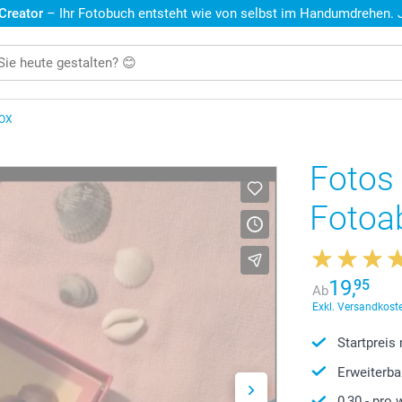
 Creator
– Ihr Fotobuch entsteht wie von selbst im Handumdrehen. Je
BOX
Fotos 
Fotoa
19,
95
Ab
Exkl. Versandkoste
Startpreis
Erweiterba
0,30
- pro 