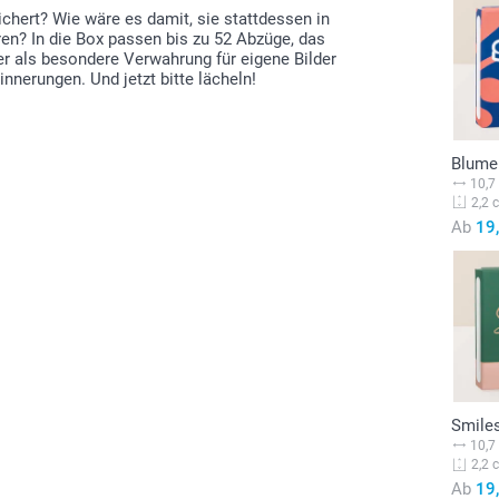
ichert? Wie wäre es damit, sie stattdessen in
ren? In die Box passen bis zu 52 Abzüge, das
er als besondere Verwahrung für eigene Bilder
nnerungen. Und jetzt bitte lächeln!
Blume
10,7
2,2 
Ab
19
Smile
10,7
2,2 
Ab
19