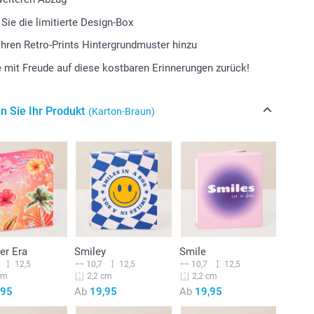
Sie die limitierte Design-Box
Ihren Retro-Prints Hintergrundmuster hinzu
e mit Freude auf diese kostbaren Erinnerungen zurück!
n Sie Ihr Produkt
(Karton-Braun)
r Era
Smiley
Smile
12,5
10,7
12,5
10,7
12,5
cm
2,2 cm
2,2 cm
,95
Ab
19,95
Ab
19,95