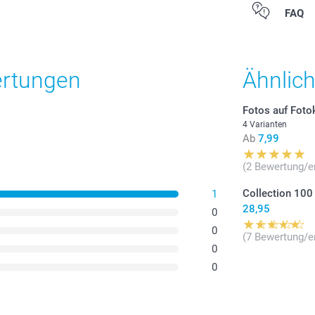
Alle Preise ver
FAQ
Versandkosten
ertungen
Ähnlic
Fotos auf Foto
4 Varianten
Ab
7,99
(2 Bewertung/e
Collection 100
1
28,95
0
0
(7 Bewertung/e
0
0