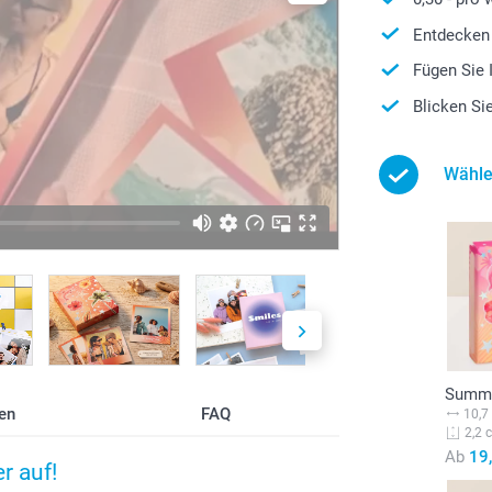
Entdecken 
Fügen Sie 
Blicken Si
Wähle
Summe
en
FAQ
10,7
2,2 
Ab
19
r auf!