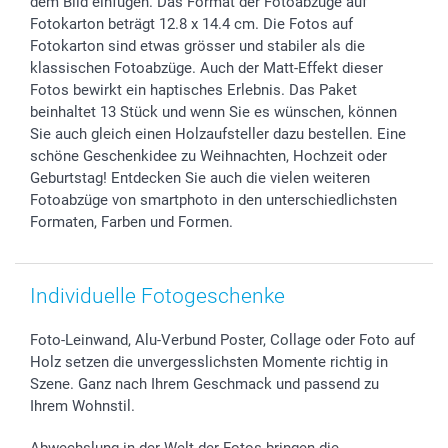
dem Bild einfügen. Das Format der Fotoabzüge auf
smartfriends
Fotokarton beträgt 12.8 x 14.4 cm. Die Fotos auf
smartgarantie
Fotokarton sind etwas grösser und stabiler als die
smartbonus
klassischen Fotoabzüge. Auch der Matt-Effekt dieser
Fotos bewirkt ein haptisches Erlebnis. Das Paket
beinhaltet 13 Stück und wenn Sie es wünschen, können
Sie auch gleich einen Holzaufsteller dazu bestellen. Eine
schöne Geschenkidee zu Weihnachten, Hochzeit oder
Geburtstag! Entdecken Sie auch die vielen weiteren
Fotoabzüge von smartphoto in den unterschiedlichsten
Formaten, Farben und Formen.
Individuelle Fotogeschenke
Foto-Leinwand, Alu-Verbund Poster, Collage oder Foto auf
Holz setzen die unvergesslichsten Momente richtig in
Szene. Ganz nach Ihrem Geschmack und passend zu
Ihrem Wohnstil.
Abwechslung in der Welt der Fotos bringen die