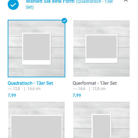
Wählen Sie eine Form
(Quadratisch - 13er
Set)
Quadratisch - 13er Set
Querformat - 13er Set
12,8
14,4 cm
14,4
12,8 cm
7,99
7,99