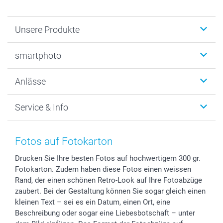
Unsere Produkte
Fotobücher
smartphoto
Fotogeschenke
Wanddekoration
Über uns
Anlässe
MyNameBook
Warum smartphoto
Foto-Grusskarten
Nachhaltigkeit
Weihnachten
Service & Info
Fotoabzüge, Fotos als Buch & Poster
Datenschutz
Neujahr
Smartphone & Tablet Cases
Cookie-Erklärung
Valentinstag
Kontakt & FAQ
Zubehör & Material
AGB
Muttertag
Anmelden /Registrieren
Fotos auf Fotokarton
Foto-Kalender & Agenden
Impressum
Vatertag
Preise und Versandkosten
Drucken Sie Ihre besten Fotos auf hochwertigem 300 gr.
Sticker & Etiketten
Presse
Kommunion & Konfirmation
Lieferfristen
Fotokarton. Zudem haben diese Fotos einen weissen
Geschenk-Gutscheine (PDF)
Partnerprogramme
Hochzeit
72h Lieferung
Rand, der einen schönen Retro-Look auf Ihre Fotoabzüge
Investor Relations
Geburtstag
Zahlungsmöglichkeiten
zaubert. Bei der Gestaltung können Sie sogar gleich einen
B2B smartbusiness
Geburt
Sitemap
kleinen Text – sei es ein Datum, einen Ort, eine
Beschreibung oder sogar eine Liebesbotschaft – unter
Widerrufsrecht
Zu allen Anlässen
Status der Bestellung