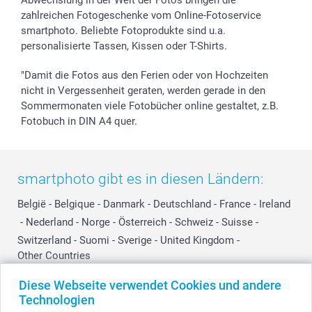
zahlreichen Fotogeschenke vom Online-Fotoservice
smartphoto. Beliebte Fotoprodukte sind u.a.
personalisierte Tassen, Kissen oder T-Shirts.
"Damit die Fotos aus den Ferien oder von Hochzeiten
nicht in Vergessenheit geraten, werden gerade in den
Sommermonaten viele Fotobücher online gestaltet, z.B.
Fotobuch in DIN A4 quer.
smartphoto gibt es in diesen Ländern:
België
-
Belgique
-
Danmark
-
Deutschland
-
France
-
Ireland
-
Nederland
-
Norge
-
Österreich
-
Schweiz
-
Suisse
-
Switzerland
-
Suomi
-
Sverige
-
United Kingdom
-
Other Countries
Diese Webseite verwendet Cookies und andere
Technologien
Alle Preise verstehen sich in EURO (€) inkl. MwSt. und zzgl. Versandkosten.