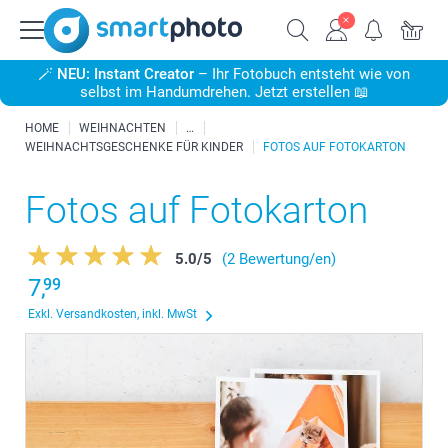
🪄
NEU: Instant Creator
– Ihr Fotobuch entsteht wie von
selbst im Handumdrehen. Jetzt erstellen 📖
HOME
WEIHNACHTEN
WEIHNACHTSGESCHENKE FÜR KINDER
FOTOS AUF FOTOKARTON
Fotos auf Fotokarton
5.0
/
5
(2 Bewertung/en)
7,
99
Exkl. Versandkosten, inkl. MwSt