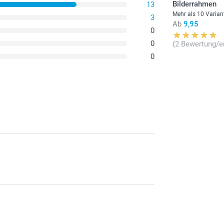
Bilderrahmen
13
Gratis
1 - 4
Mehr als 10 Varian
3
Ab
9,95
Preis und Verfü
0
5 - 9
0
(2 Bewertung/e
0
10 - 19
20 - 29
30+