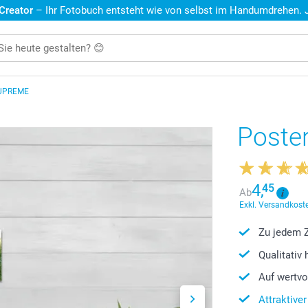
 Creator
– Ihr Fotobuch entsteht wie von selbst im Handumdrehen. Je
UPREME
Poste
4,
45
Ab
Exkl. Versandkoste
Zu jedem Z
Qualitativ
Auf wertvo
Attraktive