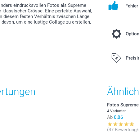
sonders eindrucksvollen Fotos als Supreme
Fehle
n klassischer Grösse. Eine perfekte Auswahl,
 in diesem festen Verhältnis zwischen Länge
davon, um eine lustige Collage zu erstellen,
Optio
Farbeffekt
Preisi
Gratis
ertungen
Ähnlic
Schwarz-Wei
Sepia
Alle Preise ver
Fotos Supreme
Versandkosten
4 Varianten
Ab
0,06
Papiertyp
Anzahl
(47 Bewertung/