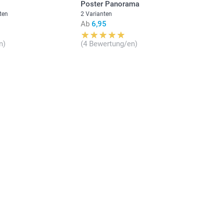
Poster Panorama
Ab
2,15
ten
2 Varianten
Ab
6,95
gbarkeit der Optionen
Ab
2,05
n)
(4 Bewertung/en)
Ab
1,95
Ab
1,65
Ab
1,05