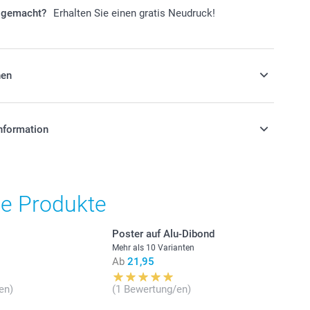
r gemacht?
Erhalten Sie einen gratis Neudruck!
nen
nformation
he Produkte
ss
stehen sich in EURO (€) inkl. MwSt. und zzgl.
Poster auf Alu-Dibond
.
Mehr als 10 Varianten
Ab
21,95
Stückpreis
en)
(1 Bewertung/en)