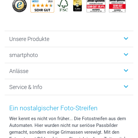
Unsere Produkte
Fotobücher
smartphoto
Fotogeschenke
Wanddekoration
Über uns
Anlässe
MyNameBook
Warum smartphoto
Foto-Grusskarten
Nachhaltigkeit
Weihnachten
Service & Info
Fotoabzüge, Fotos als Buch & Poster
Datenschutz
Neujahr
Smartphone & Tablet Cases
Cookie-Erklärung
Valentinstag
Kontakt & FAQ
Zubehör & Material
AGB
Muttertag
Anmelden /Registrieren
Ein nostalgischer Foto-Streifen
Foto-Kalender & Agenden
Impressum
Vatertag
Preise und Versandkosten
Wer kennt es nicht von früher... Die Fotostreifen aus dem
Sticker & Etiketten
Presse
Kommunion & Konfirmation
Lieferfristen
Automaten. Hier wurden nicht nur seriöse Passbilder
Geschenk-Gutscheine (PDF)
Partnerprogramme
Hochzeit
72h Lieferung
gemacht, sondern einige Grimassen verewigt. Mit den
Investor Relations
Geburtstag
Zahlungsmöglichkeiten