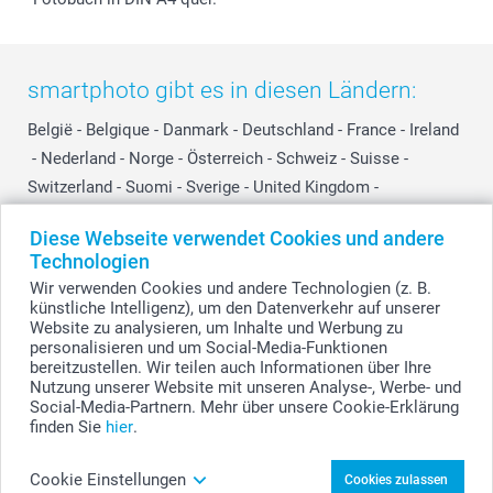
smartphoto gibt es in diesen Ländern:
België
-
Belgique
-
Danmark
-
Deutschland
-
France
-
Ireland
-
Nederland
-
Norge
-
Österreich
-
Schweiz
-
Suisse
-
Switzerland
-
Suomi
-
Sverige
-
United Kingdom
-
Other Countries
Diese Webseite verwendet Cookies und andere
Technologien
Wir verwenden Cookies und andere Technologien (z. B.
Alle Preise verstehen sich in EURO (€) inkl. MwSt. und zzgl. Versandkosten.
künstliche Intelligenz), um den Datenverkehr auf unserer
Website zu analysieren, um Inhalte und Werbung zu
personalisieren und um Social-Media-Funktionen
bereitzustellen. Wir teilen auch Informationen über Ihre
© smartphoto Group. Alle Rechte vorbehalten.
Nutzung unserer Website mit unseren Analyse-, Werbe- und
Social-Media-Partnern. Mehr über unsere Cookie-Erklärung
finden Sie
hier
.
Fotoautomat Bilder - 5 Stk. gestalten
Cookie Einstellungen
Cookies zulassen