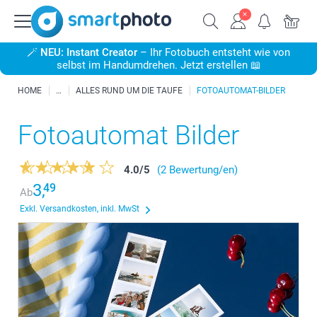
🪄
NEU: Instant Creator
– Ihr Fotobuch entsteht wie von
selbst im Handumdrehen. Jetzt erstellen 📖
HOME
ALLES RUND UM DIE TAUFE
FOTOAUTOMAT-BILDER
Fotoautomat Bilder
4.0
/
5
(2 Bewertung/en)
3,
49
Ab
Exkl. Versandkosten, inkl. MwSt