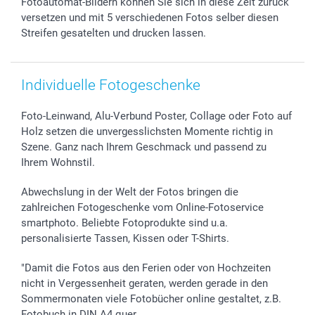
Fotoautomat-Bildern können Sie sich in diese Zeit zurück
B2B smartbusiness
Geburt
Sitemap
versetzen und mit 5 verschiedenen Fotos selber diesen
Streifen gesatelten und drucken lassen.
Widerrufsrecht
Zu allen Anlässen
Status der Bestellung
smartfriends
smartgarantie
Individuelle Fotogeschenke
smartbonus
Foto-Leinwand, Alu-Verbund Poster, Collage oder Foto auf
Holz setzen die unvergesslichsten Momente richtig in
Szene. Ganz nach Ihrem Geschmack und passend zu
Ihrem Wohnstil.
Abwechslung in der Welt der Fotos bringen die
zahlreichen Fotogeschenke vom Online-Fotoservice
smartphoto. Beliebte Fotoprodukte sind u.a.
personalisierte Tassen, Kissen oder T-Shirts.
"Damit die Fotos aus den Ferien oder von Hochzeiten
nicht in Vergessenheit geraten, werden gerade in den
Sommermonaten viele Fotobücher online gestaltet, z.B.
Fotobuch in DIN A4 quer.