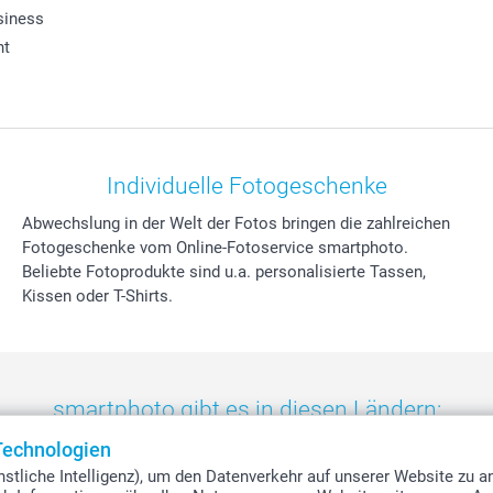
siness
ht
Individuelle Fotogeschenke
Abwechslung in der Welt der Fotos bringen die zahlreichen
Fotogeschenke vom Online-Fotoservice smartphoto.
Beliebte Fotoprodukte sind u.a. personalisierte Tassen,
Kissen oder T-Shirts.
smartphoto gibt es in diesen Ländern:
Technologien
eland
-
Nederland
-
Norge
-
Österreich
-
Schweiz
-
Suisse
-
Switzerla
stliche Intelligenz), um den Datenverkehr auf unserer Website zu a