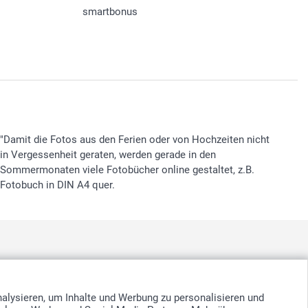
smartbonus
"Damit die Fotos aus den Ferien oder von Hochzeiten nicht
in Vergessenheit geraten, werden gerade in den
Sommermonaten viele Fotobücher online gestaltet, z.B.
Fotobuch in DIN A4 quer.
nd
-
Suomi
-
Sverige
-
United Kingdom
-
Other Countries
nalysieren, um Inhalte und Werbung zu personalisieren und