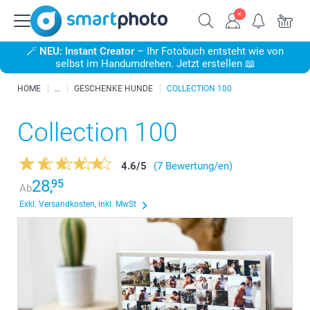
🪄
NEU: Instant Creator
– Ihr Fotobuch entsteht wie von
selbst im Handumdrehen. Jetzt erstellen 📖
HOME
GESCHENKE HUNDE
COLLECTION 100
Collection 100
4.6
/
5
(7 Bewertung/en)
28,
95
Ab
Exkl. Versandkosten, inkl. MwSt