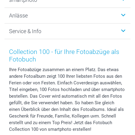
Fotogeschenke
Wanddekoration
Über uns
Anlässe
MyNameBook
Warum smartphoto
Foto-Grusskarten
Nachhaltigkeit
Weihnachten
Service & Info
Fotoabzüge, Fotos als Buch & Poster
Datenschutz
Neujahr
Smartphone & Tablet Cases
Cookie-Erklärung
Valentinstag
Kontakt & FAQ
Zubehör & Material
AGB
Muttertag
Anmelden /Registrieren
Collection 100 - für Ihre Fotoabzüge als
Foto-Kalender & Agenden
Impressum
Vatertag
Preise und Versandkosten
Fotobuch
Sticker & Etiketten
Presse
Kommunion & Konfirmation
Lieferfristen
Ihre Fotoabzüge zusammen an einem Platz. Das etwas
Geschenk-Gutscheine (PDF)
Partnerprogramme
Hochzeit
72h Lieferung
andere Fotoalbum zeigt 100 Ihrer liebsten Fotos aus den
Investor Relations
Geburtstag
Zahlungsmöglichkeiten
Ferien oder von Festen. Einfach Coverdesign auswählen,
B2B smartbusiness
Geburt
Sitemap
Titel eingeben, 100 Fotos hochladen und über smartphoto
Widerrufsrecht
Zu allen Anlässen
Status der Bestellung
bestellen. Das Cover wird automatisch mit all den Fotos
gefüllt, die Sie verwendet haben. So haben Sie gleich
smartfriends
einen Überblick über den Inhalt des Fotoalbums. Ideal als
smartgarantie
Geschenk für Freunde, Familie, Kollegen uvm. Schnell
smartbonus
erstellt und zu einem Top Preis! Jetzt das Fotobuch
Collection 100 von smartphoto erstellen!