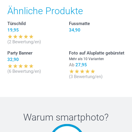
werden kann, wie wir Ihnen aus Kulanz doch etwas
entgegenkommen können. Freundliche Grüsse
Ähnliche Produkte
smartphoto AG
Türschild
Fussmatte
19,95
34,90
(2 Bewertung/en)
Party Banner
Foto auf Aluplatte gebürstet
32,90
Mehr als 10 Varianten
Ab
27,95
(6 Bewertung/en)
(3 Bewertung/en)
Warum
smartphoto
?