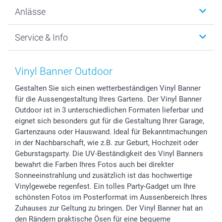
Wanddekoration
Über uns
Anlässe
MyNameBook
Warum smartphoto
Foto-Grusskarten
Nachhaltigkeit
Weihnachten
Service & Info
Fotoabzüge, Fotos als Buch & Poster
Datenschutz
Neujahr
Smartphone & Tablet Cases
Cookie-Erklärung
Valentinstag
Kontakt & FAQ
Zubehör & Material
AGB
Muttertag
Anmelden /Registrieren
Vinyl Banner Outdoor
Foto-Kalender & Agenden
Impressum
Vatertag
Preise und Versandkosten
Gestalten Sie sich einen wetterbeständigen Vinyl Banner
Sticker & Etiketten
Presse
Kommunion & Konfirmation
Lieferfristen
für die Aussengestaltung Ihres Gartens. Der Vinyl Banner
Geschenk-Gutscheine (PDF)
Partnerprogramme
Hochzeit
72h Lieferung
Outdoor ist in 3 unterschiedlichen Formaten lieferbar und
Investor Relations
Geburtstag
Zahlungsmöglichkeiten
eignet sich besonders gut für die Gestaltung Ihrer Garage,
B2B smartbusiness
Geburt
Sitemap
Gartenzauns oder Hauswand. Ideal für Bekanntmachungen
in der Nachbarschaft, wie z.B. zur Geburt, Hochzeit oder
Widerrufsrecht
Zu allen Anlässen
Status der Bestellung
Geburstagsparty. Die UV-Beständigkeit des Vinyl Banners
smartfriends
bewahrt die Farben Ihres Fotos auch bei direkter
smartgarantie
Sonneeinstrahlung und zusätzlich ist das hochwertige
smartbonus
Vinylgewebe regenfest. Ein tolles Party-Gadget um Ihre
schönsten Fotos im Posterformat im Aussenbereich Ihres
Zuhauses zur Geltung zu bringen. Der Vinyl Banner hat an
den Rändern praktische Ösen für eine bequeme