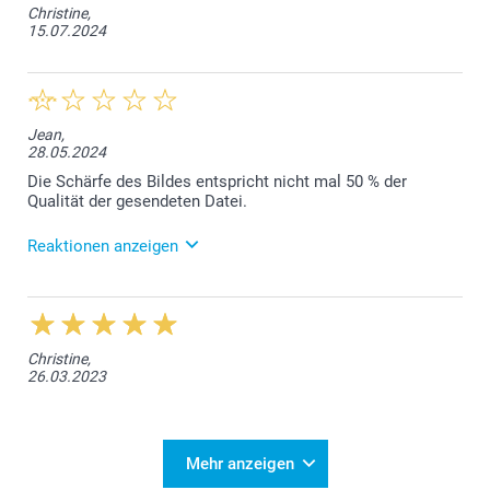
Christine,
15.07.2024
Jean,
28.05.2024
Die Schärfe des Bildes entspricht nicht mal 50 % der
Qualität der gesendeten Datei.
Reaktionen anzeigen
28.05.2024
Lieber Kunde, es tut uns leid, dass der Druck des
Vinyl Banners nicht Ihren Vorstellungen entspricht. In
Christine,
Ihrer Kreation des Vinyl Banners wird mit einem
26.03.2023
Warndreieck darauf hingewiesen, dass die Auflösung
der verwendeten Vorlage nicht genügend ist. Ein
anderer Druck ist nicht möglich. Für personalisierte
Produkte besteht kein Rückgaberecht. Bitte nehmen
Sie doch trotzdem mit unserem Kundendienst
Mehr anzeigen
Kontakt auf, contact@smartphoto.de, damit geprüft