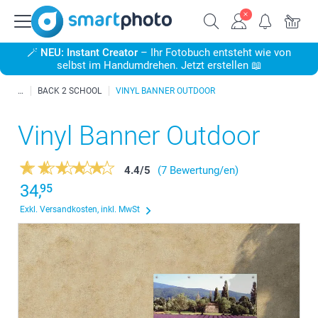
🪄
NEU: Instant Creator
– Ihr Fotobuch entsteht wie von
selbst im Handumdrehen. Jetzt erstellen 📖
BACK 2 SCHOOL
VINYL BANNER OUTDOOR
Vinyl Banner Outdoor
4.4
/
5
(7 Bewertung/en)
34,
95
Exkl. Versandkosten, inkl. MwSt