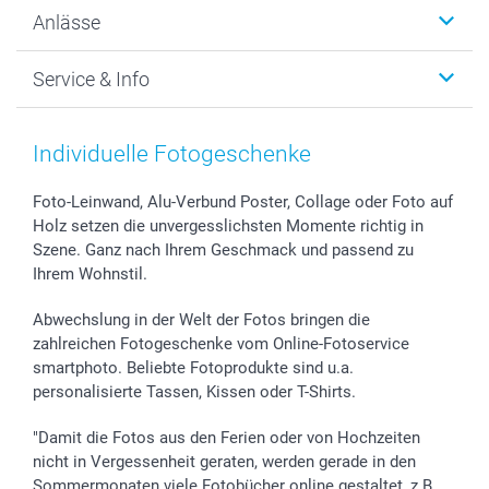
Wanddekoration
Über uns
Anlässe
MyNameBook
Warum smartphoto
Foto-Grusskarten
Nachhaltigkeit
Weihnachten
Service & Info
Fotoabzüge, Fotos als Buch & Poster
Datenschutz
Neujahr
Smartphone & Tablet Cases
Cookie-Erklärung
Valentinstag
Kontakt & FAQ
Zubehör & Material
AGB
Muttertag
Anmelden /Registrieren
Individuelle Fotogeschenke
Foto-Kalender & Agenden
Impressum
Vatertag
Preise und Versandkosten
Sticker & Etiketten
Presse
Kommunion & Konfirmation
Lieferfristen
Foto-Leinwand, Alu-Verbund Poster, Collage oder Foto auf
Holz setzen die unvergesslichsten Momente richtig in
Geschenk-Gutscheine (PDF)
Partnerprogramme
Hochzeit
72h Lieferung
Szene. Ganz nach Ihrem Geschmack und passend zu
Investor Relations
Geburtstag
Zahlungsmöglichkeiten
Ihrem Wohnstil.
B2B smartbusiness
Geburt
Sitemap
Widerrufsrecht
Zu allen Anlässen
Status der Bestellung
Abwechslung in der Welt der Fotos bringen die
smartfriends
zahlreichen Fotogeschenke vom Online-Fotoservice
smartphoto. Beliebte Fotoprodukte sind u.a.
smartgarantie
personalisierte Tassen, Kissen oder T-Shirts.
smartbonus
"Damit die Fotos aus den Ferien oder von Hochzeiten
nicht in Vergessenheit geraten, werden gerade in den
Sommermonaten viele Fotobücher online gestaltet, z.B.