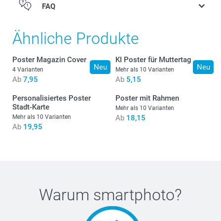
FAQ
Anzahl
Stückpreis
1 - 4
Ab
7,95
Ähnliche Produkte
5 - 9
Ab
7,85
Poster Magazin Cover
KI Poster für Muttertag
Neu
Neu
4 Varianten
Mehr als 10 Varianten
Ab
7,95
Ab
5,15
10 - 19
Ab
7,75
Personalisiertes Poster
Poster mit Rahmen
Stadt-Karte
20 - 29
Ab
7,45
Mehr als 10 Varianten
Mehr als 10 Varianten
Ab
18,15
Ab
19,95
30+
Ab
6,85
Warum
smartphoto
?