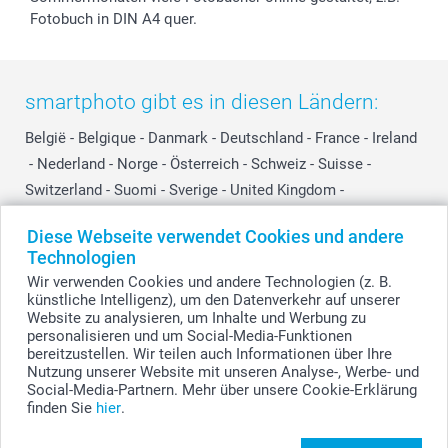
Fotobuch in DIN A4 quer.
smartphoto gibt es in diesen Ländern:
België
-
Belgique
-
Danmark
-
Deutschland
-
France
-
Ireland
-
Nederland
-
Norge
-
Österreich
-
Schweiz
-
Suisse
-
Switzerland
-
Suomi
-
Sverige
-
United Kingdom
-
Other Countries
Diese Webseite verwendet Cookies und andere
Technologien
Wir verwenden Cookies und andere Technologien (z. B.
Alle Preise verstehen sich in EURO (€) inkl. MwSt. und zzgl. Versandkosten.
künstliche Intelligenz), um den Datenverkehr auf unserer
Website zu analysieren, um Inhalte und Werbung zu
personalisieren und um Social-Media-Funktionen
bereitzustellen. Wir teilen auch Informationen über Ihre
© smartphoto Group. Alle Rechte vorbehalten.
Nutzung unserer Website mit unseren Analyse-, Werbe- und
Social-Media-Partnern. Mehr über unsere Cookie-Erklärung
finden Sie
hier
.
Foto hochladen