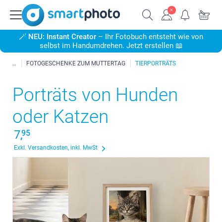
🪄
NEU: Instant Creator
– Ihr Fotobuch entsteht wie von
selbst im Handumdrehen. Jetzt erstellen 📖
FOTOGESCHENKE ZUM MUTTERTAG
TIERPORTRÄTS
Porträts von Hunden
oder Katzen
7,
95
Exkl. Versandkosten, inkl. MwSt