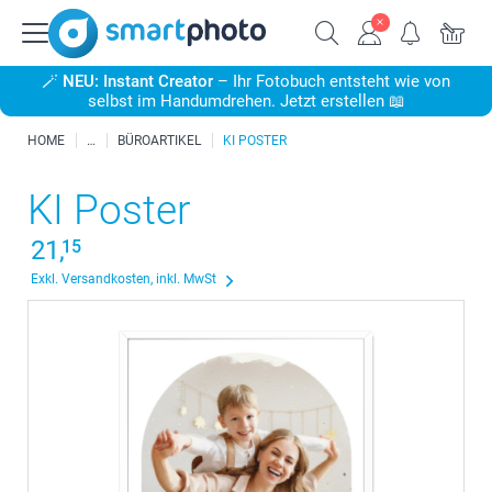
🪄
NEU: Instant Creator
– Ihr Fotobuch entsteht wie von
selbst im Handumdrehen. Jetzt erstellen 📖
HOME
BÜROARTIKEL
KI POSTER
KI Poster
21,
15
Exkl. Versandkosten, inkl. MwSt