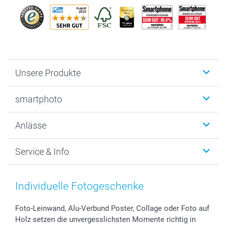
Unsere Produkte
Fotobücher
smartphoto
Fotogeschenke
Wanddekoration
Über uns
Anlässe
MyNameBook
Warum smartphoto
Foto-Grusskarten
Nachhaltigkeit
Weihnachten
Service & Info
Fotoabzüge, Fotos als Buch & Poster
Datenschutz
Neujahr
Smartphone & Tablet Cases
Cookie-Erklärung
Valentinstag
Kontakt & FAQ
Zubehör & Material
AGB
Muttertag
Anmelden /Registrieren
Individuelle Fotogeschenke
Foto-Kalender & Agenden
Impressum
Vatertag
Preise und Versandkosten
Sticker & Etiketten
Presse
Kommunion & Konfirmation
Lieferfristen
Foto-Leinwand, Alu-Verbund Poster, Collage oder Foto auf
Holz setzen die unvergesslichsten Momente richtig in
Geschenk-Gutscheine (PDF)
Partnerprogramme
Hochzeit
72h Lieferung