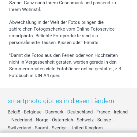
Szene. Ganz nach Ihrem Geschmack und passend zu
Investor Relations
Geburtstag
Zahlungsmöglichkeiten
Ihrem Wohnstil.
B2B smartbusiness
Geburt
Sitemap
Widerrufsrecht
Zu allen Anlässen
Status der Bestellung
Abwechslung in der Welt der Fotos bringen die
smartfriends
zahlreichen Fotogeschenke vom Online-Fotoservice
smartphoto. Beliebte Fotoprodukte sind u.a.
smartgarantie
personalisierte Tassen, Kissen oder T-Shirts.
smartbonus
"Damit die Fotos aus den Ferien oder von Hochzeiten
nicht in Vergessenheit geraten, werden gerade in den
Sommermonaten viele Fotobücher online gestaltet, z.B.
Fotobuch in DIN A4 quer.
smartphoto gibt es in diesen Ländern:
België
-
Belgique
-
Danmark
-
Deutschland
-
France
-
Ireland
-
Nederland
-
Norge
-
Österreich
-
Schweiz
-
Suisse
-
Switzerland
-
Suomi
-
Sverige
-
United Kingdom
-
Other Countries