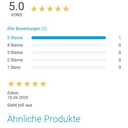
5.0
Für glatte und nicht strukturierte Wände
Personalisierbar mit Fotos, Text und verschiedenen
VON
5
Hintergründen
Flexibel austauschbar
Das Material Forex ist nicht hitzebeständig, setzen Sie
Alle Bewertungen (1)
es nicht dem direkten Sonnenlicht aus.
5 Sterne
1
4 Sterne
0
3 Sterne
0
2 Sterne
0
1 Stern
0
Edwin,
18.04.2025
Sieht toll aus
Ähnliche Produkte