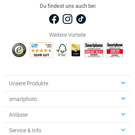
Du findest uns auch bei
Weitere Vorteile
Unsere Produkte
Fotobücher
smartphoto
Fotogeschenke
Wanddekoration
Über uns
Anlässe
MyNameBook
Warum smartphoto
Foto-Grusskarten
Nachhaltigkeit
Weihnachten
Service & Info
Fotoabzüge, Fotos als Buch & Poster
Datenschutz
Neujahr