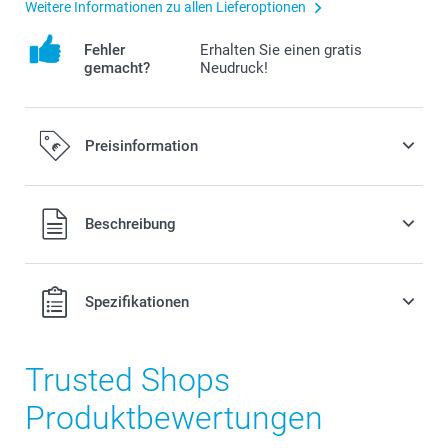
Weitere Informationen zu allen Lieferoptionen
Fehler
Erhalten Sie einen gratis
gemacht?
Neudruck!
Preisinformation
Alle Preise verstehen sich in EURO (€) inkl. MwSt. und zzgl.
Beschreibung
Versandkosten.
Spezifikationen
Trusted Shops
Produktbewertungen
Hochwertiger Druck auf Aluminiumplatte oder auf 5
mm dicker Forex-Platte