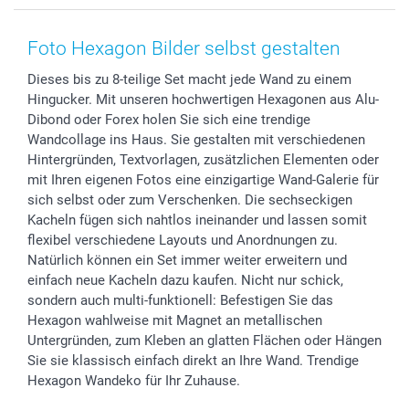
Smartphone & Tablet Cases
Cookie-Erklärung
Valentinstag
Kontakt & FAQ
Zubehör & Material
AGB
Muttertag
Anmelden /Registrieren
Foto Hexagon Bilder selbst gestalten
Foto-Kalender & Agenden
Impressum
Vatertag
Preise und Versandkosten
Dieses bis zu 8-teilige Set macht jede Wand zu einem
Sticker & Etiketten
Presse
Kommunion & Konfirmation
Lieferfristen
Hingucker. Mit unseren hochwertigen Hexagonen aus Alu-
Geschenk-Gutscheine (PDF)
Partnerprogramme
Hochzeit
72h Lieferung
Dibond oder Forex holen Sie sich eine trendige
Investor Relations
Geburtstag
Zahlungsmöglichkeiten
Wandcollage ins Haus. Sie gestalten mit verschiedenen
B2B smartbusiness
Geburt
Sitemap
Hintergründen, Textvorlagen, zusätzlichen Elementen oder
mit Ihren eigenen Fotos eine einzigartige Wand-Galerie für
Widerrufsrecht
Zu allen Anlässen
Status der Bestellung
sich selbst oder zum Verschenken. Die sechseckigen
smartfriends
Kacheln fügen sich nahtlos ineinander und lassen somit
smartgarantie
flexibel verschiedene Layouts und Anordnungen zu.
smartbonus
Natürlich können ein Set immer weiter erweitern und
einfach neue Kacheln dazu kaufen. Nicht nur schick,
sondern auch multi-funktionell: Befestigen Sie das
Hexagon wahlweise mit Magnet an metallischen
Untergründen, zum Kleben an glatten Flächen oder Hängen
Sie sie klassisch einfach direkt an Ihre Wand. Trendige
Hexagon Wandeko für Ihr Zuhause.