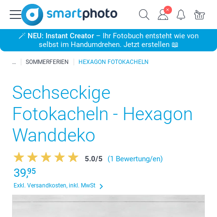
🪄
NEU: Instant Creator
– Ihr Fotobuch entsteht wie von
selbst im Handumdrehen. Jetzt erstellen 📖
SOMMERFERIEN
HEXAGON FOTOKACHELN
Sechseckige
Fotokacheln - Hexagon
Wanddeko
5.0
/
5
(1 Bewertung/en)
39,
95
Exkl. Versandkosten, inkl. MwSt