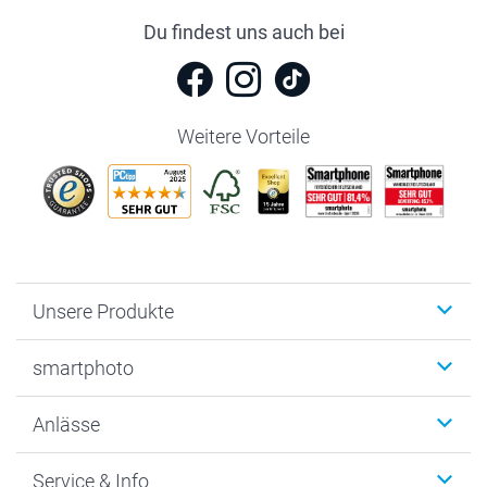
Du findest uns auch bei
Weitere Vorteile
Unsere Produkte
Fotobücher
smartphoto
Fotogeschenke
Wanddekoration
Über uns
Anlässe
MyNameBook
Warum smartphoto
Foto-Grusskarten
Nachhaltigkeit
Weihnachten
Service & Info