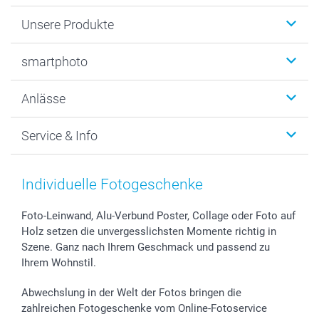
Unsere Produkte
Fotobücher
smartphoto
Fotogeschenke
Wanddekoration
Über uns
Anlässe
MyNameBook
Warum smartphoto
Foto-Grusskarten
Nachhaltigkeit
Weihnachten
Service & Info
Fotoabzüge, Fotos als Buch & Poster
Datenschutz
Neujahr
Smartphone & Tablet Cases
Cookie-Erklärung
Valentinstag
Kontakt & FAQ
Zubehör & Material
AGB
Muttertag
Anmelden /Registrieren
Individuelle Fotogeschenke
Foto-Kalender & Agenden
Impressum
Vatertag
Preise und Versandkosten
Sticker & Etiketten
Presse
Kommunion & Konfirmation
Lieferfristen
Foto-Leinwand, Alu-Verbund Poster, Collage oder Foto auf
Holz setzen die unvergesslichsten Momente richtig in
Geschenk-Gutscheine (PDF)
Partnerprogramme
Hochzeit
72h Lieferung
Szene. Ganz nach Ihrem Geschmack und passend zu
Investor Relations
Geburtstag
Zahlungsmöglichkeiten
Ihrem Wohnstil.
B2B smartbusiness
Geburt
Sitemap
Widerrufsrecht
Zu allen Anlässen
Status der Bestellung
Abwechslung in der Welt der Fotos bringen die
smartfriends
zahlreichen Fotogeschenke vom Online-Fotoservice