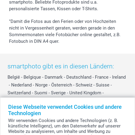
smartphoto. Beliebte Fotoprodukte sind u.a.
smartgarantie
personalisierte Tassen, Kissen oder T-Shirts.
smartbonus
"Damit die Fotos aus den Ferien oder von Hochzeiten
nicht in Vergessenheit geraten, werden gerade in den
Sommermonaten viele Fotobücher online gestaltet, z.B.
Fotobuch in DIN A4 quer.
smartphoto gibt es in diesen Ländern:
België
-
Belgique
-
Danmark
-
Deutschland
-
France
-
Ireland
-
Nederland
-
Norge
-
Österreich
-
Schweiz
-
Suisse
-
Switzerland
-
Suomi
-
Sverige
-
United Kingdom
-
Other Countries
Diese Webseite verwendet Cookies und andere
Technologien
Wir verwenden Cookies und andere Technologien (z. B.
Alle Preise verstehen sich in EURO (€) inkl. MwSt. und zzgl. Versandkosten.
künstliche Intelligenz), um den Datenverkehr auf unserer
Website zu analysieren, um Inhalte und Werbung zu