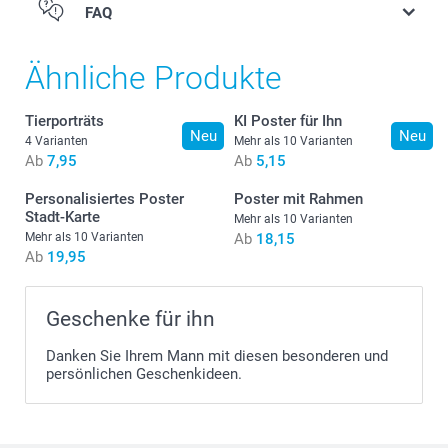
FAQ
Anzahl
Stückpreis
1 - 4
Ab
7,95
Ähnliche Produkte
5 - 9
Ab
7,85
Tierporträts
KI Poster für Ihn
Neu
Neu
4 Varianten
Mehr als 10 Varianten
Ab
7,95
Ab
5,15
10 - 19
Ab
7,75
Personalisiertes Poster
Poster mit Rahmen
Stadt-Karte
20 - 29
Ab
7,45
Mehr als 10 Varianten
Mehr als 10 Varianten
Ab
18,15
Ab
19,95
30+
Ab
6,85
Geschenke für ihn
Danken Sie Ihrem Mann mit diesen besonderen und
persönlichen Geschenkideen.